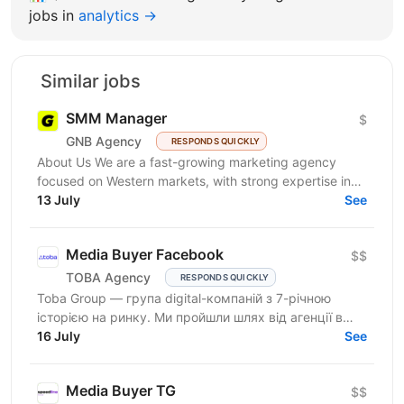
jobs in
analytics →
Similar jobs
SMM Manager
$
GNB Agency
RESPONDS QUICKLY
About Us We are a fast-growing marketing agency
focused on Western markets, with strong expertise in
cryptocurrency, gambling, and betting. We work with...
13 July
See
Media Buyer Facebook
$$
TOBA Agency
RESPONDS QUICKLY
Toba Group — група digital-компаній з 7-річною
історією на ринку. Ми пройшли шлях від агенції в
Telegram-маркетингу до повноцінної екосистеми:
16 July
See
150+...
Media Buyer TG
$$