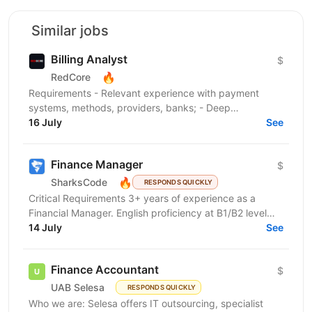
Similar jobs
Billing Analyst
$
🔥
RedCore
Requirements - Relevant experience with payment
systems, methods, providers, banks; - Deep
understanding of the payment solutions market, both
16 July
See
traditional...
Finance Manager
$
🔥
SharksCode
RESPONDS QUICKLY
Critical Requirements 3+ years of experience as a
Financial Manager. English proficiency at B1/В2 level
Ability to conduct negotiations with vendors Strong...
14 July
See
Finance Accountant
$
UAB Selesa
RESPONDS QUICKLY
Who we are: Selesa offers IT outsourcing, specialist