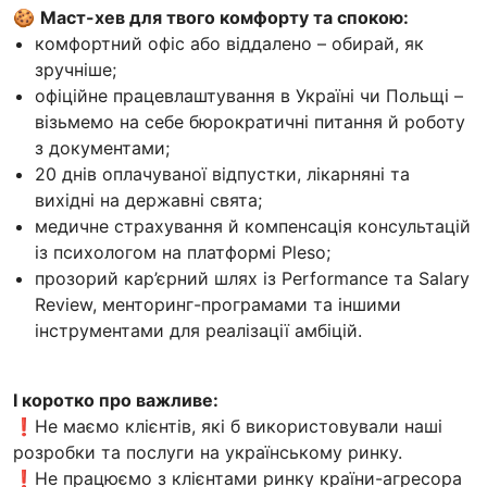
🍪
Маст-хев для твого комфорту та спокою:
комфортний офіс або віддалено – обирай, як
зручніше;
офіційне працевлаштування в Україні чи Польщі –
візьмемо на себе бюрократичні питання й роботу
з документами;
20 днів оплачуваної відпустки, лікарняні та
вихідні на державні свята;
медичне страхування й компенсація консультацій
із психологом на платформі Pleso;
прозорий кар’єрний шлях із Performance та Salary
Review, менторинг-програмами та іншими
інструментами для реалізації амбіцій.
І коротко про важливе:
❗️Не маємо клієнтів, які б використовували наші
розробки та послуги на українському ринку.
❗️Не працюємо з клієнтами ринку країни-агресора