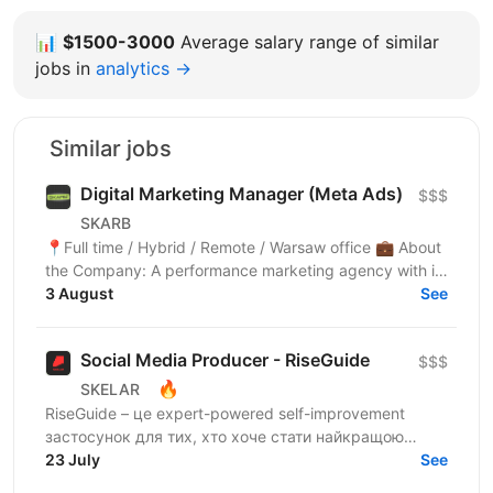
📊
$1500-3000
Average salary range of similar
jobs in
analytics →
Similar jobs
Digital Marketing Manager (Meta Ads)
$$$
SKARB
📍Full time / Hybrid / Remote / Warsaw office 💼 About
the Company: A performance marketing agency with its
own wellness-focused products (health &...
3 August
See
Social Media Producer - RiseGuide
$$$
🔥
SKELAR
RiseGuide – це expert-powered self-improvement
застосунок для тих, хто хоче стати найкращою
версією себе. Ми будуємо microlearning продукт на
23 July
See
інсайтах і...