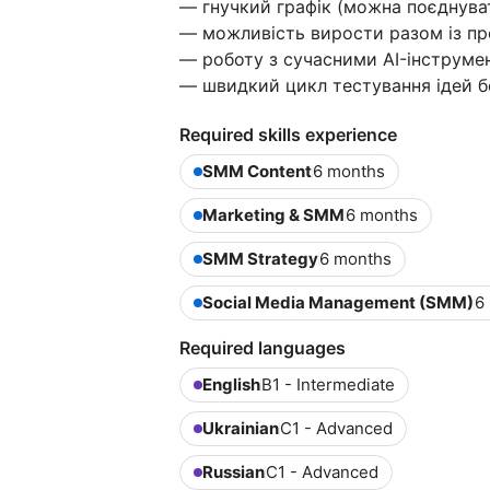
— гнучкий графік (можна поєднува
— можливість вирости разом із п
— роботу з сучасними AI-інструме
— швидкий цикл тестування ідей б
Required skills experience
SMM Content
6 months
Marketing & SMM
6 months
SMM Strategy
6 months
Social Media Management (SMM)
6
Required languages
English
B1 - Intermediate
Ukrainian
C1 - Advanced
Russian
C1 - Advanced