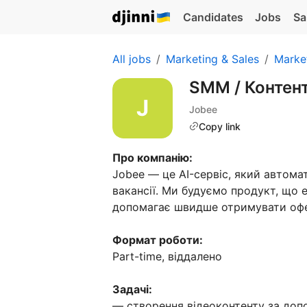
Candidates
Jobs
Sa
All jobs
Marketing & Sales
Marke
SMM / Контен
Jobee
Copy link
Про компанію:
Jobee — це AI-сервіс, який автома
вакансії. Ми будуємо продукт, що 
допомагає швидше отримувати оф
Формат роботи:
Part-time, віддалено
Задачі:
— створення відеоконтенту за допом