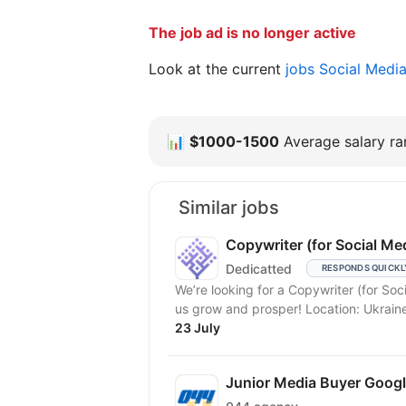
The job ad is no longer active
Look at the current
jobs Social Medi
📊
$1000-1500
Average salary ran
Similar jobs
Copywriter (for Social Me
Dedicatted
RESPONDS QUICKL
We’re looking for a Copywriter (for So
us grow and prosper! Locatio
23 July
Junior Media Buyer Goog