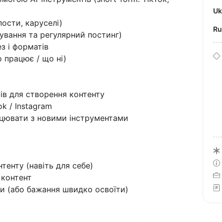
U
пости, каруселі)
R
ування та регулярний постинг)
з і форматів
о працює / що ні)
ів для створення контенту
k / Instagram
ацювати з новими інструментами
тенту (навіть для себе)
 контент
ми (або бажання швидко освоїти)