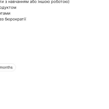
ти з навчанням або іншою роботою)
родуктом
нтами
ез бюрократії
 months