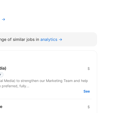
a →
ge of similar jobs in
analytics →
dia)
$
Y
cial Media) to strengthen our Marketing Team and help
n: Ukraine preferred, fully...
See
le
$