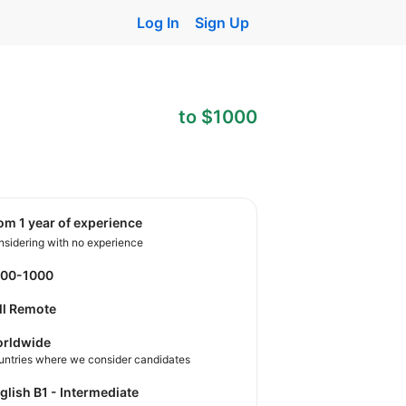
Log In
Sign Up
to $1000
rom 1 year of experience
sidering with no experience
500-1000
ll Remote
rldwide
untries where we consider candidates
nglish B1 - Intermediate