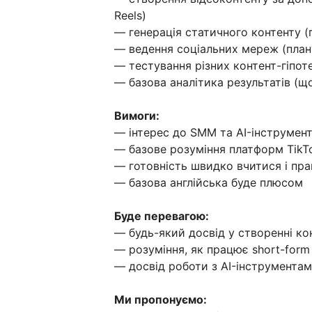
Reels)
— генерація статичного контенту (
— ведення соціальних мереж (план
— тестування різних контент-гіпоте
— базова аналітика результатів (щ
Вимоги:
— інтерес до SMM та AI-інструмент
— базове розуміння платформ TikTo
— готовність швидко вчитися і пр
— базова англійська буде плюсом
Буде перевагою:
— будь-який досвід у створенні кон
— розуміння, як працює short-form
— досвід роботи з AI-інструмента
Ми пропонуємо: