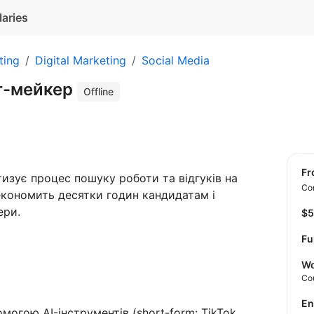
laries
ting
Digital Marketing
Social Media
т-мейкер
Offline
f
тизує процес пошуку роботи та відгуків на
Con
економить десятки годин кандидатам і
ери.
$
Fu
Wo
Co
E
огою AI-інструментів (short-form: TikTok,