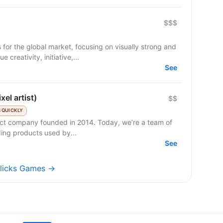
$$$
for the global market, focusing on visually strong and
reativity, initiative,...
See
xel artist)
$$
 QUICKLY
duct company founded in 2014. Today, we’re a team of
ding products used by...
See
eClicks Games →