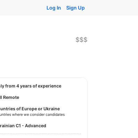
Log In
Sign Up
$$$
nly from 4 years of experience
ll Remote
untries of Europe or Ukraine
untries where we consider candidates
krainian C1 - Advanced