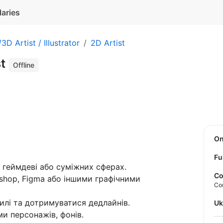
laries
3D Artist / Illustrator
2D Artist
st
Offline
O
Fu
геймдеві або суміжних сферах.
Co
shop, Figma або іншими графічними
Co
илі та дотримуватися дедлайнів.
U
и персонажів, фонів.