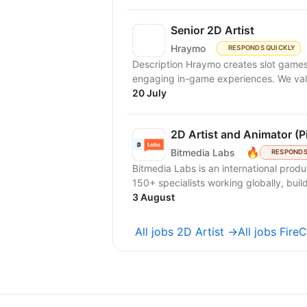
Senior 2D Artist
Hraymo
RESPONDS QUICKLY
Description Hraymo creates slot games 
engaging in-game experiences. We value c
20 July
2D Artist and Animator (Pi
🔥
Bitmedia Labs
RESPONDS
Bitmedia Labs is an international pro
150+ specialists working globally, buil
3 August
All jobs 2D Artist →
All jobs Fir