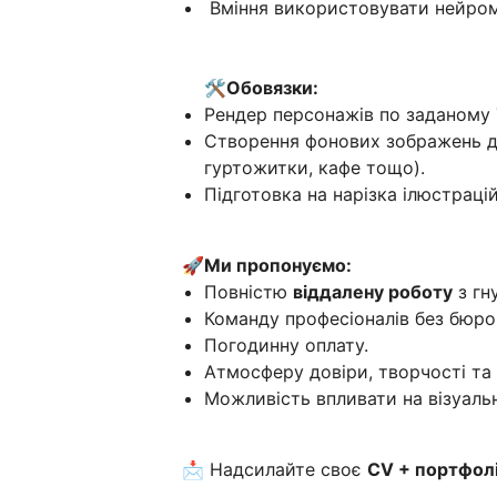
Вміння використовувати нейроме
🛠Обовязки:
Рендер персонажів по заданому Т
Створення фонових зображень дл
гуртожитки, кафе тощо).
Підготовка на нарізка ілюстрацій
🚀Ми пропонуємо:
Повністю
віддалену роботу
з гн
Команду професіоналів без бюрок
Погодинну оплату.
Атмосферу довіри, творчості та 
Можливість впливати на візуальн
📩 Надсилайте своє
CV + портфол