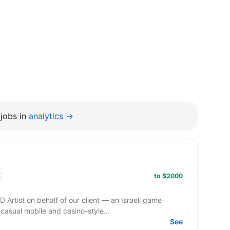
jobs in
analytics →
t
to $2000
 Artist on behalf of our client — an Israeli game
asual mobile and casino-style...
See