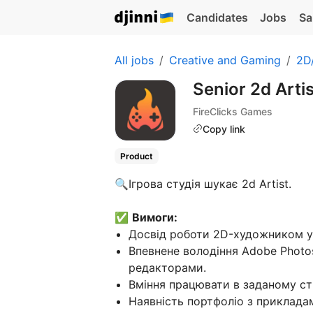
Candidates
Jobs
Sa
All jobs
Creative and Gaming
2D/
Senior 2d Arti
FireClicks Games
Copy link
Product
🔍Iгрова студія шукає 2d Artist.
✅
Вимоги:
Досвід роботи 2D-художником у 
Впевнене володіння Adobe Photo
редакторами.
Вміння працювати в заданому ст
Наявність портфоліо з прикладам