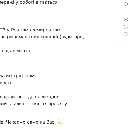
режі у роботі вітається.
З у Реалізмі/семиреалізмі.
я різноманітних локацій (аудиторії,
 під анімацію.
учким графіком.
ратії.
відкритості до нових ідей.
ий стиль і розвиток проєкту.
іо.
Чекаємо саме на Вас! 💫