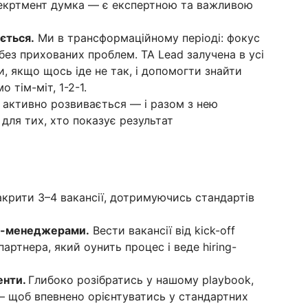
рекртмент думка — є експертною та важливою
ється.
Ми в трансформаційному періоді: фокус
 без прихованих проблем. TA Lead залучена в усі
, якщо щось іде не так, і допомогти знайти
 тім-міт, 1-2-1.
 активно розвивається — і разом з нею
для тих, хто показує результат
крити 3–4 вакансії, дотримуючись стандартів
ing-менеджерами.
Вести вакансії від kick-off
артнера, який оунить процес і веде hiring-
енти.
Глибоко розібратись у нашому playbook,
 — щоб впевнено орієнтуватись у стандартних