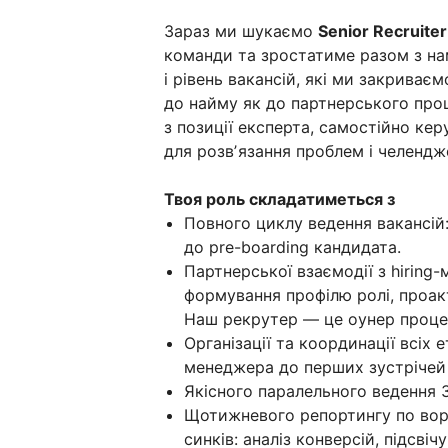
Зараз ми шукаємо
Senior Recruiter
команди та зростатиме разом з н
і рівень вакансій, які ми закриває
до найму як до партнерського проц
з позиції експерта, самостійно ке
для розвʼязання проблем і челендж
Твоя роль складатиметься з
Повного циклу ведення вакансій: 
до pre-boarding кандидата.
Партнерської взаємодії з hiring-
формування профілю ролі, проакт
Наш рекрутер — це оунер проце
Організації та координації всіх е
менеджера до перших зустрічей 
Якісного паралельного ведення 3
Щотижневого репортингу по воро
синків: аналіз конверсій, підсвіч