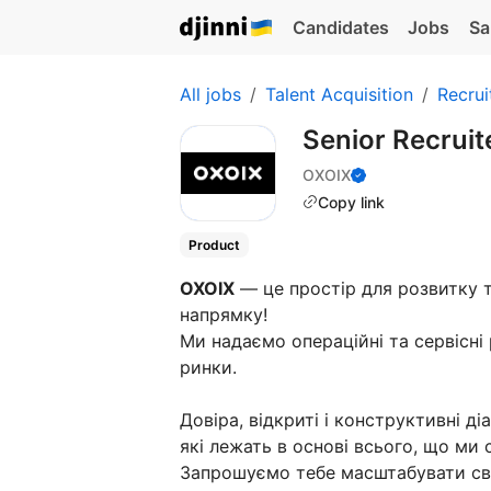
Candidates
Jobs
Sa
All jobs
Talent Acquisition
Recrui
Senior Recruit
OXOIX
Copy link
Product
OXOIX
— це простір для розвитку та
напрямку!
Ми надаємо операційні та сервісні
ринки.
Довіра, відкриті і конструктивні д
які лежать в основі всього, що ми
Запрошуємо тебе масштабувати свій