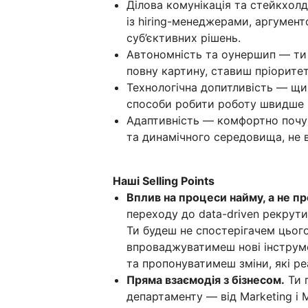
Ділова комунікація та стейкхол
із hiring-менеджерами, аргумент
суб’єктивних рішень.
Автономність та оунершип — ти 
повну картину, ставиш пріоритет
Технологічна допитливість — щ
способи робити роботу швидше і
Адаптивність — комфортно почув
та динамічного середовища, не 
Наші Selling Points
Вплив на процеси найму, а не пр
переходу до data-driven рекрут
Ти будеш не спостерігачем цьог
впроваджуватимеш нові інструм
та пропонуватимеш зміни, які р
Пряма взаємодія з бізнесом.
Ти 
департаменту — від Marketing і 