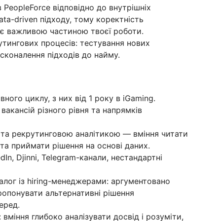
в PeopleForce відповідно до внутрішніх
ta-driven підходу, тому коректність
і є важливою частиною твоєї роботи.
утингових процесів: тестування нових
осконалення підходів до найму.
ного циклу, з них від 1 року в iGaming.
вакансій різного рівня та напрямків
 та рекрутинговою аналітикою — вміння читати
 та приймати рішення на основі даних.
dIn, Djinni, Telegram-канали, нестандартні
алог із hiring-менеджерами: аргументовано
ропонувати альтернативні рішення
еред.
: вміння глибоко аналізувати досвід і розуміти,