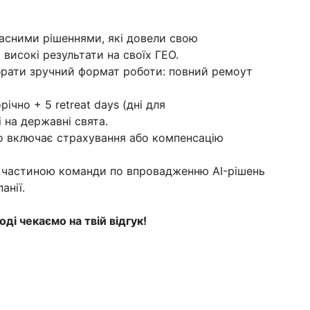
сними рішеннями, які довели свою
 високі результати на своїх ГЕО.
рати зручний формат роботи: повний ремоут
ічно + 5 retreat days (дні для
 на державні свята.
 включає страхування або компенсацію
 частиною команди по впровадженню AI-рішень
анії.
і чекаємо на твій відгук!