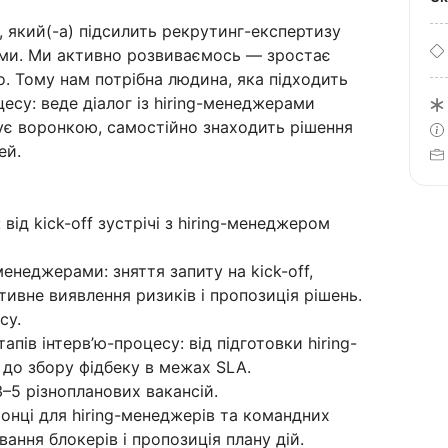
, який(-а) підсилить рекрутинг-експертизу
ами. Ми активно розвиваємось — зростає
мо. Тому нам потрібна людина, яка підходить
есу: веде діалог із hiring-менеджерами
рує воронкою, самостійно знаходить рішення
ей.
від kick-off зустрічі з hiring-менеджером
менеджерами: зняття запиту на kick-off,
ивне виявлення ризиків і пропозиція рішень.
су.
тапів інтерв’ю-процесу: від підготовки hiring-
до збору фідбеку в межах SLA.
–5 різнопланових вакансій.
нці для hiring-менеджерів та командних
ування блокерів і пропозиція плану дій.