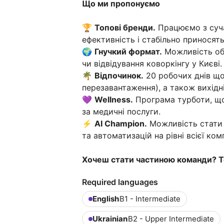
Що ми пропонуємо
🏆
Топові бренди.
Працюємо з суча
ефективність і стабільно приносять
🌍
Гнучкий формат.
Можливість об
чи відвідування коворкінгу у Києві.
🌴
Відпочинок.
20 робочих днів щор
перезавантаження), а також вихідні
💜
Wellness.
Програма турботи, що
за медичні послуги.
⚡
AI Champion.
Можливість стати
та автоматизацій на рівні всієї комп
Хочеш стати частиною команди? Тод
Required languages
English
B1 - Intermediate
Ukrainian
B2 - Upper Intermediate