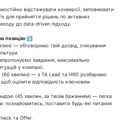
мостійно відстежувати конверсії, заповнювати
 їх для прийняття рішень по активних
еходу до data-driven підходу.
цю позицію ⤵️
илин) — обговоримо твій досвід, очікування
ультури.
запропонуємо завдання, максимально
туацій у компанії.
) (60 хвилин) — з ТА Lead та HRD розберемо
, щоб оцінити відповідність ключовим
ндою (45 хвилин, за твоїм бажанням) — легка
и: познайомитись, поставити будь-які питання
heck та Offer.