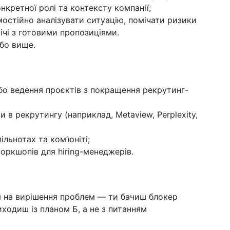
нкретної ролі та контексту компанії;
остійно аналізувати ситуацію, помічати ризики
річі з готовими пропозиціями.
або вище.
або ведення проєктів з покращення рекрутинг-
 в рекрутингу (наприклад, Metaview, Perplexity,
ільнотах та ком’юніті;
воркшопів для hiring-менеджерів.
я на вирішення проблем — ти бачиш блокер
риходиш із планом Б, а не з питанням