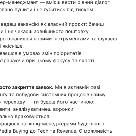
дер-менеджмент — вмієш вести рівний діалог
овано пушити і не губитись під тиском
ведеш вакансію як власний проєкт: бачиш
и і не чекаєш зовнішнього поштовху.
иро цікавишся новими інструментами та шукаєш
 якісніше.
аєшся в умовах змін пріоритетів
втрачаючи при цьому фокусу та якості.
осто закриття заявок.
Ми в активній фазі
ингу та побудови системних процесів найму.
о переходу — ти будеш його частиною:
енти, аналізуватимеш воронки
еально враховуються.
працюєш із hiring-менеджерами будь-якого
Media Buying до Tech та Revenue. Є можливість