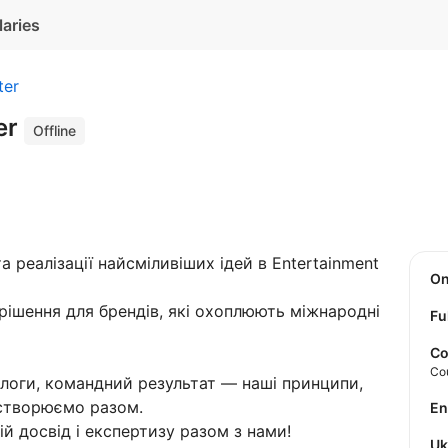
laries
ter
er
Offline
 реалізації найсміливіших ідей в Entertainment
O
 рішення для брендів, які охоплюють міжнародні
Fu
Co
Co
іалоги, командний результат — наші принципи,
 створюємо разом.
E
 досвід і експертизу разом з нами!
U