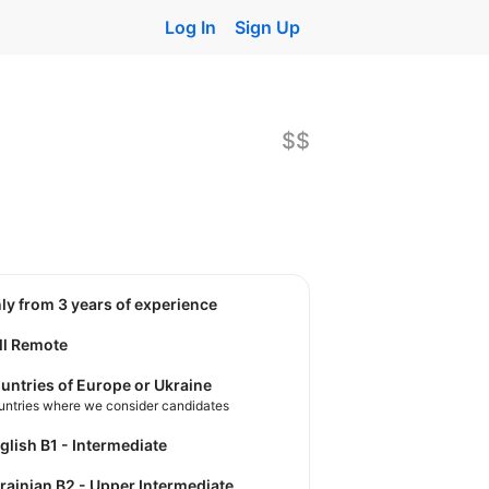
Log In
Sign Up
$$
nly from 3 years of experience
ll Remote
untries of Europe or Ukraine
untries where we consider candidates
nglish B1 - Intermediate
krainian B2 - Upper Intermediate