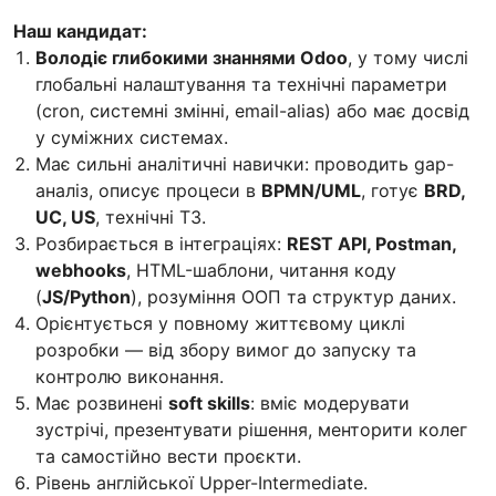
Наш кандидат:
Володіє глибокими знаннями Odoo
, у тому числі
глобальні налаштування та технічні параметри
(cron, системні змінні, email-alias) або має досвід
у суміжних системах.
Має сильні аналітичні навички: проводить gap-
аналіз, описує процеси в
BPMN/UML
, готує
BRD,
UC, US
, технічні ТЗ.
Розбирається в інтеграціях:
REST API, Postman,
webhooks
, HTML-шаблони, читання коду
(
JS/Python
), розуміння ООП та структур даних.
Орієнтується у повному життєвому циклі
розробки — від збору вимог до запуску та
контролю виконання.
Має розвинені
soft skills
: вміє модерувати
зустрічі, презентувати рішення, менторити колег
та самостійно вести проєкти.
Рівень англійської Upper-Intermediate.