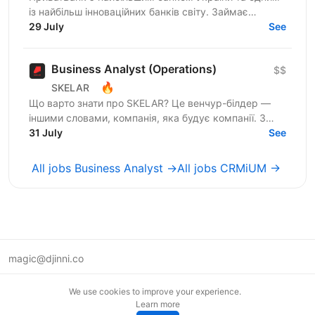
із найбільш інноваційних банків світу. Займає
лідерські позиції за всіма фінансовими показниками
29 July
See
в галузі та...
Business Analyst (Operations)
$$
🔥
SKELAR
Що варто знати про SKELAR? Це венчур-білдер —
іншими словами, компанія, яка будує компанії. З
нами фаундери створюють consumer-бізнеси, які
31 July
See
стають лідерами...
All jobs Business Analyst →
All jobs CRMiUM →
magic@djinni.co
Terms of Use
We use cookies to improve your experience.
Suggest an idea
Learn more