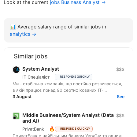
Look at the current
jobs Business Analyst →
📊
Average salary range of similar jobs in
analytics →
Similar jobs
System Analyst
$$$
IT Спеціаліст
RESPONDS QUICKLY
Ми - стабільна компанія, що постійно розвивається,
в якій працює понад 90 сертифікованих ІТ-
спеціалістів, які з радістю співпрацюють та діляться
3 August
See
досвідом. У...
Middle Business/System Analyst (Data
$$$
and AI)
🔥
PrivatBank
RESPONDS QUICKLY
ПриватБанк є найбільшим банком України та одним