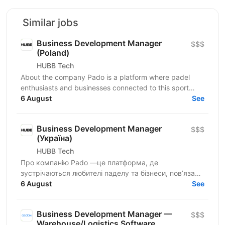
Similar jobs
Business Development Manager
$$$
(Poland)
HUBB Tech
About the company Pado is a platform where padel
enthusiasts and businesses connected to this sport
meet. We create a space for community growth,...
6 August
See
Business Development Manager
$$$
(Україна)
HUBB Tech
Про компанію Pado —це платформа, де
зустрічаються любителі паделу та бізнеси, пов’язані
з цією грою. Ми створюємо простір для розвитку
6 August
See
спільноти, партнерств...
Business Development Manager —
$$$
Warehouse/Logistics Software