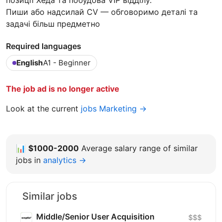
позиції Хеда та побудова VIP відділу.
Пиши або надсилай CV — обговоримо деталі та
задачі більш предметно
Required languages
English
A1 - Beginner
The job ad is no longer active
Look at the current
jobs Marketing →
📊
$1000-2000
Average salary range of similar
jobs in
analytics →
Similar jobs
Middle/Senior User Acquisition
$$$