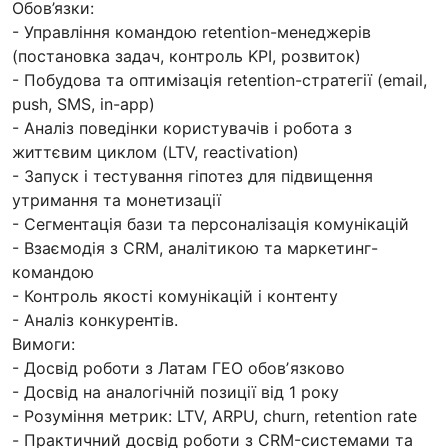
Обов’язки:
- Управління командою retention-менеджерів
(постановка задач, контроль KPI, розвиток)
- Побудова та оптимізація retention-стратегії (email,
push, SMS, in-app)
- Аналіз поведінки користувачів і робота з
життєвим циклом (LTV, reactivation)
- Запуск і тестування гіпотез для підвищення
утримання та монетизації
- Сегментація бази та персоналізація комунікацій
- Взаємодія з CRM, аналітикою та маркетинг-
командою
- Контроль якості комунікацій і контенту
- Аналіз конкурентів.
Вимоги:
- Досвід роботи з Латам ГЕО обовʼязково
- Досвід на аналогічній позиції від 1 року
- Розуміння метрик: LTV, ARPU, churn, retention rate
- Практичний досвід роботи з CRM-системами та