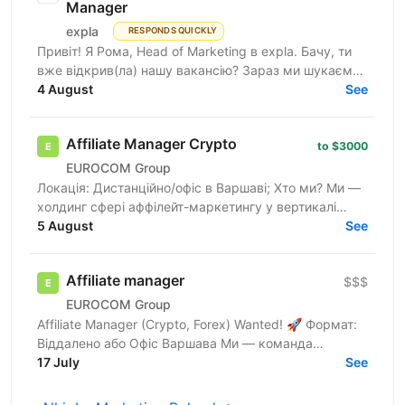
Manager
expla
RESPONDS QUICKLY
Привіт! Я Рома, Head of Marketing в expla. Бачу, ти
вже відкрив(ла) нашу вакансію? Зараз ми шукаємо
сильного User Acquisition Manager, який допоможе...
4 August
See
Affiliate Manager Crypto
to $3000
EUROCOM Group
Локація: Дистанційно/офіс в Варшаві; Хто ми? Ми —
холдинг сфері аффілейт-маркетингу у вертикалі
Crypto, який вже 5 років успішно працює на ринку.
5 August
See
У нас...
Affiliate manager
$$$
EUROCOM Group
Affiliate Manager (Crypto, Forex) Wanted! 🚀 Формат:
Віддалено або Офіс Варшава Ми — команда
ентузіастів, яка вже понад 4 роки успішно працює в
17 July
See
сфері...