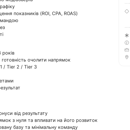
трафіку
щення показників (ROI, CPA, ROAS)
командою
тез
ті
 років
 готовність очолити напрямок
/ Tier 2 / Tier 3
жетами
результат
онуси від результату
мок з нуля та впливати на його розвиток
овану базу та мінімальну команду