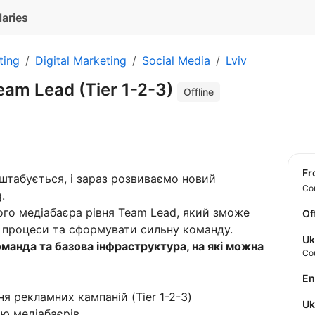
laries
ting
Digital Marketing
Social Media
Lviv
eam Lead (Tier 1-2-3)
Offline
f
штабується, і зараз розвиваємо новий
Con
.
ого медіабаєра рівня Team Lead, який зможе
Of
 процеси та сформувати сильну команду.
Uk
оманда та базова інфраструктура, на які можна
Co
E
я рекламних кампаній (Tier 1-2-3)
U
ю медіабаєрів