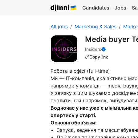
Candidates
Jobs
Sa
All jobs
Marketing & Sales
Marke
Media buyer T
Insiders
Copy link
Робота в офісі (full-time)
Ми — ІТ-компанія, яка активно мас
напрямок у команді — media buying
У зв’язку з цим шукаємо досвідчен
очолити цей напрямок, вибудувати
Водночас у нас уже є мінімальна к
опертись у старті.
Основні обов’язки:
Запуск, ведення та масштабуванн
Побудова та управління командо