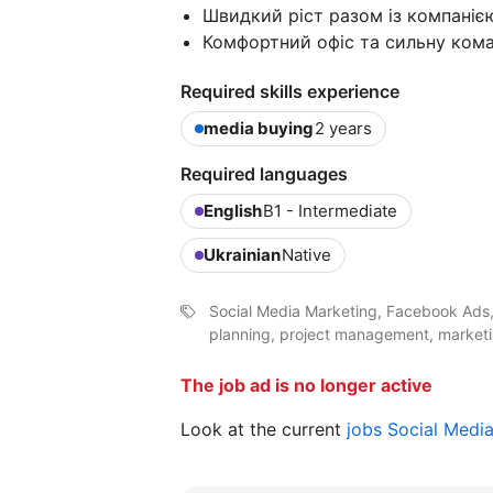
Швидкий ріст разом із компаніє
Комфортний офіс та сильну ком
Required skills experience
media buying
2 years
Required languages
English
B1 - Intermediate
Ukrainian
Native
Social Media Marketing, Facebook Ads
planning, project management, marketi
The job ad is no longer active
Look at the current
jobs Social Medi