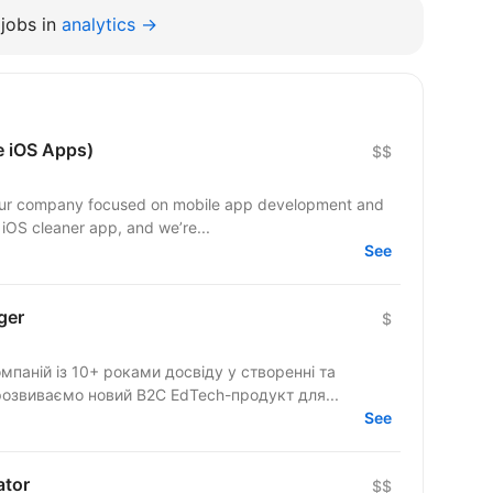
jobs in
analytics →
e iOS Apps)
$$
n our company focused on mobile app development and
n iOS cleaner app, and we’re...
See
ger
$
мпаній із 10+ роками досвіду у створенні та
розвиваємо новий B2C EdTech-продукт для...
See
ator
$$