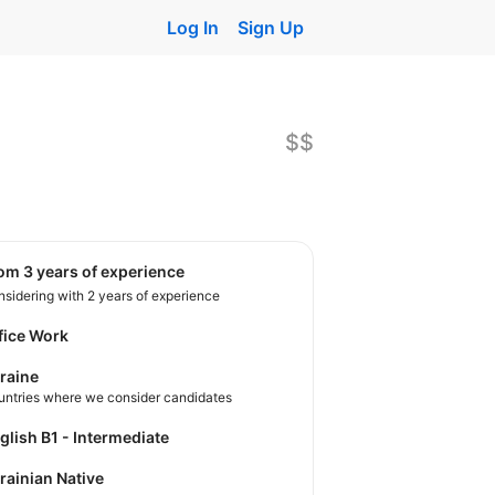
Log In
Sign Up
$$
rom 3 years of experience
sidering with 2 years of experience
fice Work
raine
untries where we consider candidates
nglish B1 - Intermediate
krainian Native