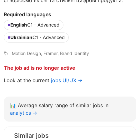
створюємо якісні та стильні цифрові продукти.
Required languages
English
C1 - Advanced
Ukrainian
C1 - Advanced
Motion Design, Framer, Brand Identity
The job ad is no longer active
Look at the current
jobs UI/UX →
📊
Average salary range of similar jobs in
analytics →
Similar jobs