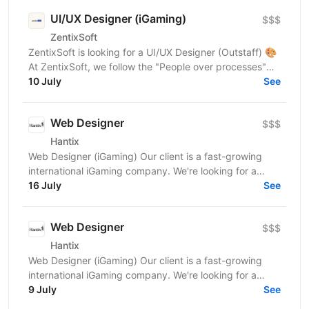
UI/UX Designer (iGaming)
$$$
ZentixSoft
ZentixSoft is looking for a UI/UX Designer (Outstaff) 🎨
At ZentixSoft, we follow the "People over processes"
principle. We are looking for an experienced...
10 July
See
Web Designer
$$$
Hantix
Web Designer (iGaming) Our client is a fast-growing
international iGaming company. We're looking for a
designer to strengthen our product team and shape...
16 July
See
Web Designer
$$$
Hantix
Web Designer (iGaming) Our client is a fast-growing
international iGaming company. We're looking for a
designer to strengthen our product team and shape...
9 July
See