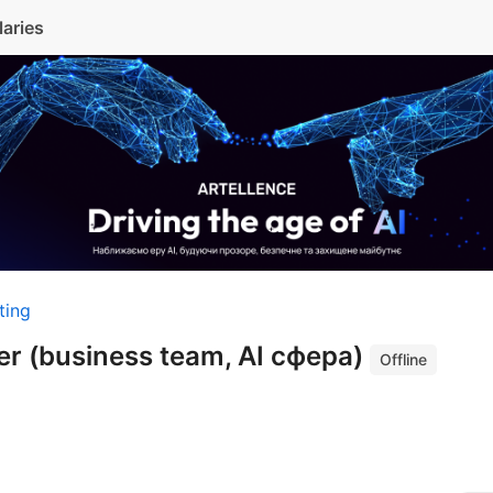
laries
ting
er (business team, AI сфера)
Offline