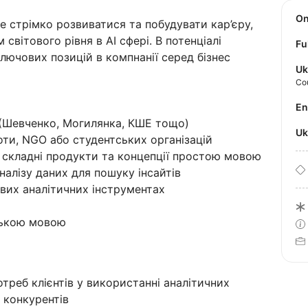
O
 стрімко розвиватися та побудувати кар’єру,
вітового рівня в AI сфері. В потенціалі
Fu
ключових позицій в компнанії серед бізнес
Uk
Co
E
 (Шевченко, Могилянка, КШЕ тощо)
U
оти, NGO або студентських організацій
 складні продукти та концепції простою мовою
налізу даних для пошуку інсайтів
вих аналітичних інструментах
ською мовою
отреб клієнтів у використанні аналітичних
а конкурентів