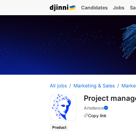
Candidates
Jobs
Sa
All jobs
Marketing & Sales
Marke
Project manag
Artellence
Copy link
Product