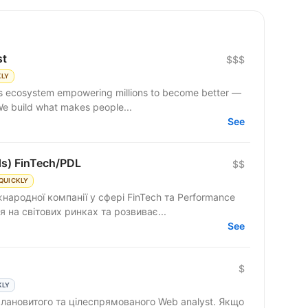
st
$$$
KLY
 We build what makes people...
See
ds) FinTech/PDL
$$
QUICKLY
народної компанії у сфері FinTech та Performance
 на світових ринках та розвиває...
See
$
KLY
лановитого та цілеспрямованого Web analyst. Якщо