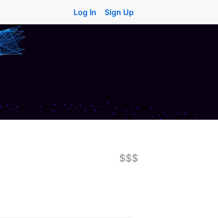
Log In
Sign Up
$$$