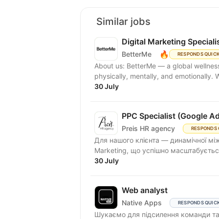
Similar jobs
Digital Marketing Speciali
🔥
BetterMe
RESPONDS QUIC
About us: BetterMe — a global wellness ecosystem empowering millions to become better —
physically, mentally, and emotionally.
30 July
PPC Specialist (Google A
Preis HR agency
RESPONDS 
Для нашого клієнта — динамічної між
Marketing, що успішно масштабується
30 July
Web analyst
Native Apps
RESPONDS QUIC
Шукаємо для підсилення команди та