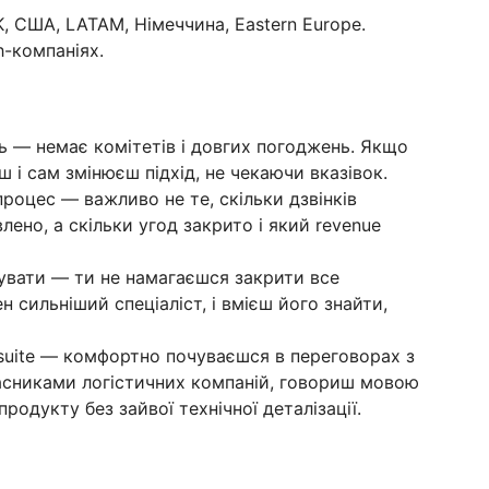
, США, LATAM, Німеччина, Eastern Europe.
h-компаніях.
ь — немає комітетів і довгих погоджень. Якщо
ш і сам змінюєш підхід, не чекаючи вказівок.
 процес — важливо не те, скільки дзвінків
влено, а скільки угод закрито і який revenue
гувати — ти не намагаєшся закрити все
н сильніший спеціаліст, і вмієш його знайти,
-suite — комфортно почуваєшся в переговорах з
асниками логістичних компаній, говориш мовою
продукту без зайвої технічної деталізації.