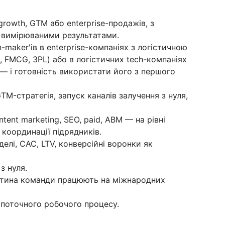
growth, GTM або enterprise-продажів, з
 вимірюваними результатами.
-maker'ів в enterprise-компаніях з логістичною
 FMCG, 3PL) або в логістичних tech-компаніях
— і готовність використати його з першого
TM-стратегія, запуск каналів залучення з нуля,
tent marketing, SEO, paid, ABM — на рівні
и координації підрядників.
елі, CAC, LTV, конверсійні воронки як
з нуля.
частина команди працюють на міжнародних
 поточного робочого процесу.