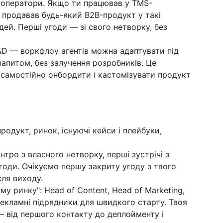
-оператори. Якщо ти працював у TMS-
 продавав будь-який B2B-продукт у такі
ей. Перші угоди — зі свого нетворку, без
&D — воркфлоу агентів можна адаптувати під
апитом, без залучення розробників. Це
самостійно онбордити і кастомізувати продукт
родукт, ринок, існуючі кейси і плейбуки,
тро з власного нетворку, перші зустрічі з
годи. Очікуємо першу закриту угоду з твого
сля виходу.
 ринку": Head of Content, Head of Marketing,
рекламні підрядники для швидкого старту. Твоя
 від першого контакту до деплойменту і