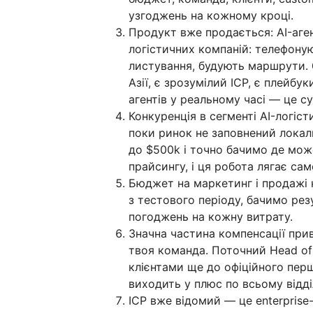
узгоджень на кожному кроці.
Продукт вже продається: AI-аге
логістичних компаній: телефону
листування, будують маршрути. Є
Азії, є зрозумілий ICP, є плейбу
агентів у реальному часі — це с
Конкуренція в сегменті AI-логіст
поки ринок не заповнений лока
до $500k і точно бачимо де мож
прайсингу, і ця робота лягає сам
Бюджет на маркетинг і продажі
з тестового періоду, бачимо ре
погоджень на кожну витрату.
Значна частина компенсації прив
твоя команда. Поточний Head of
клієнтами ще до офіційного пер
виходить у плюс по всьому відді
ICP вже відомий — це enterprise