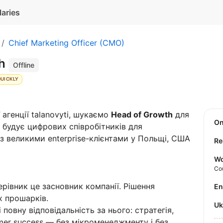
laries
Chief Marketing Officer (CMO)
th
Offline
QUICKLY
агенції talanovyti, шукаємо
Head of Growth
для
O
 будує цифрових співробітників для
з великими enterprise-клієнтами у Польщі, США
Re
Wo
Co
рівник це засновник компанії. Рішення
E
х прошарків.
U
повну відповідальність за нього: стратегія,
mer success — без мікроменеджменту і без