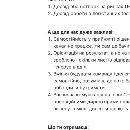
Досвід або нетворк на ринках UK
Досвід роботи в логістичних tec
А ще для нас дуже важливі:
Самостійність у прийнятті рішен
канал не працює, ти сам це бачи
Орієнтація на результат, а не на
зроблено і скільки листів відпра
генерує відділ.
Вміння будувати команду і деле
самостійно, розумієш, де потрібе
онбордити і утримати.
Впевнена комунікація на рівні C
операційними директорами і вл
бізнесу і вмієш донести цінність 
Що ти отримаєш: