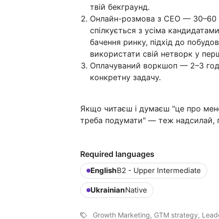
твій бекграунд.
Онлайн-розмова з CEO — 30–60 
спілкується з усіма кандидатами
бачення ринку, підхід до побудо
використати свій нетворк у перш
Оплачуваний воркшоп — 2–3 год
конкретну задачу.
Якщо читаєш і думаєш "це про мен
треба подумати" — теж надсилай, 
Required languages
English
B2 - Upper Intermediate
Ukrainian
Native
Growth Marketing, GTM strategy, Lea