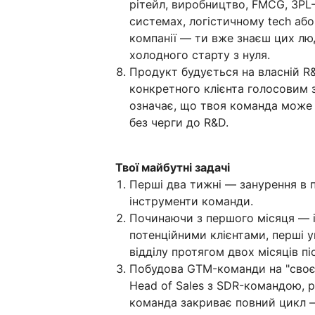
рітейл, виробництво, FMCG, 3PL
системах, логістичному tech або
компанії — ти вже знаєш цих люд
холодного старту з нуля.
Продукт будується на власній R
конкретного клієнта голосовим з
означає, що твоя команда може 
без черги до R&D.
Твої майбутні задачі
Перші два тижні — занурення в п
інструменти команди.
Починаючи з першого місяця — ін
потенційними клієнтами, перші у
відділу протягом двох місяців пі
Побудова GTM-команди на "своєму
Head of Sales з SDR-командою, 
команда закриває повний цикл —