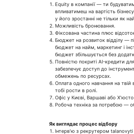
Equity в компанії — ти будувати
впливатимеш на вартість бізнесу
у його зростанні не тільки як н
Можливість бронювання.
Фіксована частина плюс відсоток
Бюджет на розвиток відділу — пі
бюджет на найм, маркетинг і ін
бюджет збільшується без додат
Повністю покриті AI-кредити дл
забезпечує доступ до інструмент
обмежень по ресурсах.
Оплата одного навчання на твій
тобі рости в ролі.
Офіс у Києві, Варшаві або Х'юс
Робоча техніка за потребою — о
Як виглядає процес відбору
Інтерв'ю з рекрутером talanovyt