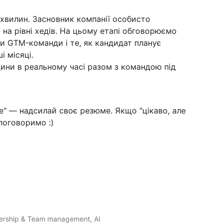
хвилин. Засновник компанії особисто
 на рівні хедів. На цьому етапі обговорюємо
ви GTM-команди і те, як кандидат планує
і місяці.
ини в реальному часі разом з командою під
е" — надсилай своє резюме. Якщо "цікаво, але
поговоримо :)
dership & Team management, AI