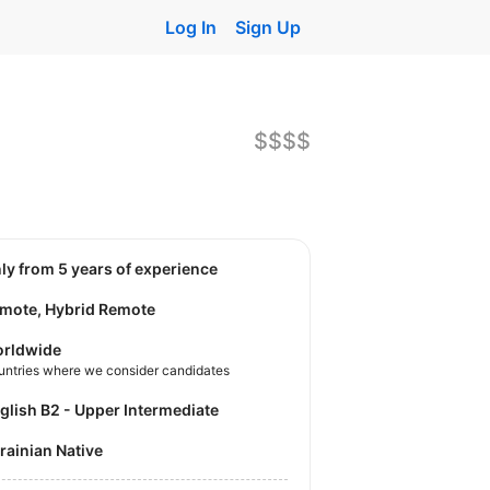
Log In
Sign Up
$$$$
nly from 5 years of experience
mote, Hybrid Remote
rldwide
untries where we consider candidates
nglish B2 - Upper Intermediate
krainian Native