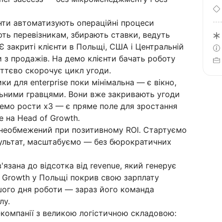
нти автоматизують операційні процеси
ють перевізникам, збирають ставки, ведуть
 закриті клієнти в Польщі, США і Центральній
ки з продажів. На демо клієнти бачать роботу
уттєво скорочує цикл угоди.
ики для enterprise поки мінімальна — є вікно,
льними гравцями. Вони вже закривають угоди
емо рости х3 — є пряме поле для зростання
е на Head of Growth.
 необмежений при позитивному ROI. Стартуємо
зультат, масштабуємо — без бюрократичних
'язана до відсотка від revenue, який генерує
 Growth у Польщі покрив свою зарплату
шого дня роботи — зараз його команда
лу.
-компанії з великою логістичною складовою: