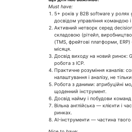
Must have:
5+ років у B2B software у ролях 
досвідом управління командою і
Активний нетворк серед decision
складовою (рітейл, виробництво,
(TMS, фрейтові платформи, ERP) 
місяця.
Досвід виходу на новий ринок: G
робота з ICP.
Практичне розуміння каналів: con
налаштування і аналізу, не тільк
Робота з даними: атрибуційні мод
щоденний інструмент.
Досвід найму і побудови команд 
Вільна англійська — клієнти і 
ринках.
AI-інструменти — частина твого
Nice to have: