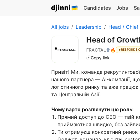
Candidates
Jobs
Sa
All jobs
Leadership
Head / Chief
Head of Grow
FRACTAL
🔥
RESPONDS 
Copy link
Привіт! Ми, команда рекрутингової 
нашого партнера — AI-компанії, що
логістичного ринку та вже працює 
та Центральній Азії.
Чому варто розглянути цю роль:
Прямий доступ до CEO — твій ке
приймаються швидко, без зайви
Ти отримуєш конкретний ринок і 
бюджет, команда, клієнти, custo