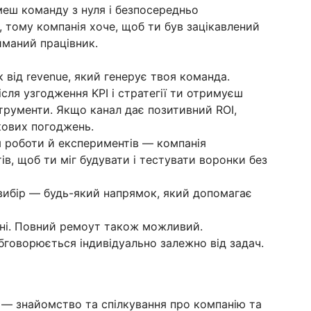
меш команду з нуля і безпосередньо
, тому компанія хоче, щоб ти був зацікавлений
айманий працівник.
 від revenue, який генерує твоя команда.
сля узгодження KPI і стратегії ти отримуєш
струменти. Якщо канал дає позитивний ROI,
кових погоджень.
я роботи й експериментів — компанія
ів, щоб ти міг будувати і тестувати воронки без
 вибір — будь-який напрямок, який допомагає
тоні. Повний ремоут також можливий.
бговорюється індивідуально залежно від задач.
i — знайомство та спілкування про компанію та