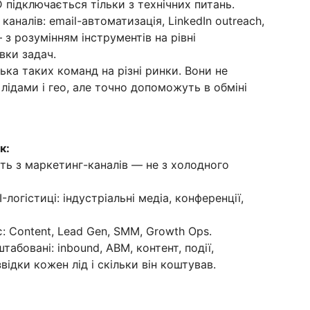
 підключається тільки з технічних питань.
каналів: email-автоматизація, LinkedIn outreach,
 — з розумінням інструментів на рівні
вки задач.
ка таких команд на різні ринки. Вони не
ідами і гео, але точно допоможуть в обміні
к:
ь з маркетинг-каналів — не з холодного
логістиці: індустріальні медіа, конференції,
: Content, Lead Gen, SMM, Growth Ops.
табовані: inbound, ABM, контент, події,
відки кожен лід і скільки він коштував.