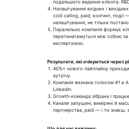
подальшого ведення клієнта. R&D
Налаштування вхідних і вихідних 
cold calling, paid, контент, події
налаштування, не тільки постано
Паралельно компанія формує кіль
перетинатимуться між собою за л
експертизою.
Результати, які очікуються через рі
40%+ нового пайплайну приходит
аутрічу.
Компанія визнана голосом #1 в AI-
LinkedIn.
Growth-команда зібрана і працює
Канали запущені, виміряні й масш
партнерства, paid — і ти знаєш, з
Що для нас важливо: