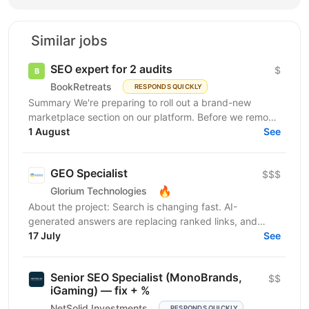
Similar jobs
SEO expert for 2 audits
$
BookRetreats
RESPONDS QUICKLY
Summary We're preparing to roll out a brand-new
marketplace section on our platform. Before we remove
the staging gates, open up indexing, and kick off a...
1 August
See
GEO Specialist
$$$
🔥
Glorium Technologies
About the project: Search is changing fast. AI-
generated answers are replacing ranked links, and
brands that aren't visible inside those answers are
17 July
See
simply...
Senior SEO Specialist (MonoBrands,
$$
iGaming) — fix + %
NetSolid Investments
RESPONDS QUICKLY