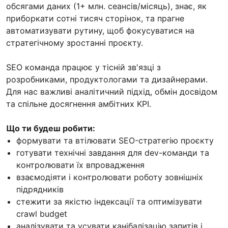
обсягами даних (1+ млн. сеансів/місяць), знає, як
приборкати сотні тисяч сторінок, та прагне
автоматизувати рутину, щоб фокусуватися на
стратегічному зростанні проєкту.
SEO команда працює у тісній зв'язці з
розробниками, продуктологами та дизайнерами.
Для нас важливі аналітичний підхід, обмін досвідом
та спільне досягнення амбітних KPI.
Що ти будеш робити:
формувати та втілювати SEO-стратегію проєкту
готувати технічні завдання для dev-команди та
контролювати їх впровадження
взаємодіяти і контролювати роботу зовнішніх
підрядників
стежити за якістю індексації та оптимізувати
crawl budget
аналізувати та усувати канібалізацію запитів і