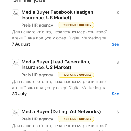
Media Buyer Facebook (leadgen,
$
Insurance, US Market)
Preis HR agency
RESPONDS QUICKLY
Для нашого клієнта, незалежної маркетингової
агенції, яка працює у сфері Digital Marketing та
Affiliate Marketing, шукаємо Lead Generation
7 August
See
Specialist /...
Media Buyer (Lead Generation,
$
Insurance, US Market)
Preis HR agency
RESPONDS QUICKLY
Для нашого клієнта, незалежної маркетингової
агенції, яка працює у сфері Digital Marketing та
Affiliate Marketing, шукаємо Lead Generation
30 July
See
Specialist /...
Media Buyer (Dating, Ad Networks)
$
Preis HR agency
RESPONDS QUICKLY
Для нашого клієнта, незалежної маркетингової