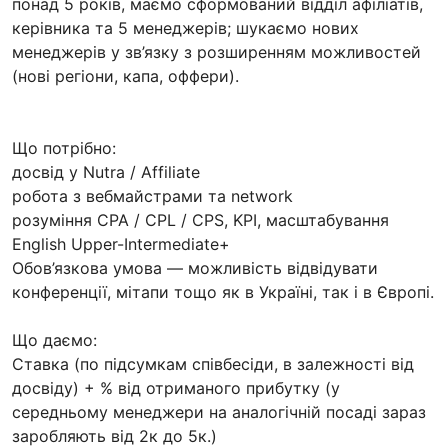
понад 5 років, маємо сформований відділ афіліатів,
керівника та 5 менеджерів; шукаємо нових
менеджерів у зв’язку з розширенням можливостей
(нові регіони, капа, оффери).
Що потрібно:
досвід у Nutra / Affiliate
робота з вебмайстрами та network
розуміння CPA / CPL / CPS, KPI, масштабування
English Upper-Intermediate+
Обов’язкова умова — можливість відвідувати
конференції, мітапи тощо як в Україні, так і в Європі.
Що даємо:
Ставка (по підсумкам співбесіди, в залежності від
досвіду) + % від отриманого прибутку (у
середньому менеджери на аналогічній посаді зараз
заробляють від 2к до 5к.)