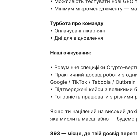
• Можливість тестувати нові GEO 
• Мінімум мікроменеджменту — ма
Турбота про команду
• Оплачувані лікарняні
• Дні для відновлення
Наші очікування:
• Розуміння специфіки Crypto-верт
• Практичний досвід роботи з одн
Google / TikTok / Taboola / Outbrain 
• Підтверджені кейси з великими
• Готовність працювати з різними
Якщо ти націлений на високий дохі
яка мислить масштабно — будемо р
893 — місце, де твій досвід пере