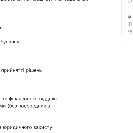
ь
абування
 прийнятті рішень
 та фінансового відділів
ми (без посередників)
 та юридичного захисту