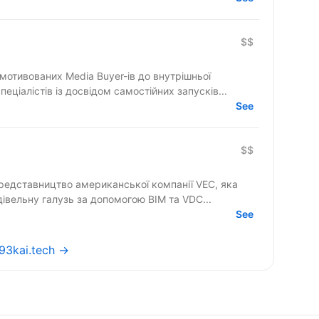
$$
мотивованих Media Buyer-ів до внутрішньої
еціалістів із досвідом самостійних запусків...
See
$$
едставництво американської компанії VEC, яка
івельну галузь за допомогою BIM та VDC...
See
893kai.tech →