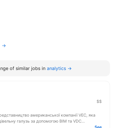
a →
nge of similar jobs in
analytics →
$$
едставництво американської компанії VEC, яка
івельну галузь за допомогою BIM та VDC...
See