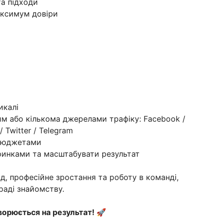
та підходи
ксимум довіри
икалі
им або кількома джерелами трафіку: Facebook /
/ Twitter / Telegram
 бюджетами
 ринками та масштабувати результат
д, професійне зростання та роботу в команді,
аді знайомству.
творюється на результат!
🚀