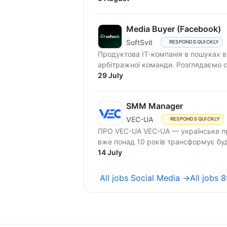
Media Buyer (Facebook)
SoftSvit
RESPONDS QUICKLY
Продуктова IT-компанія в пошуках в
арбітражної команди. Розглядаємо сп
29 July
SMM Manager
VEC-UA
RESPONDS QUICKLY
ПРО VEC-UA VEC-UA — українське пр
вже понад 10 років трансформує буд
14 July
All jobs Social Media →
All jobs 