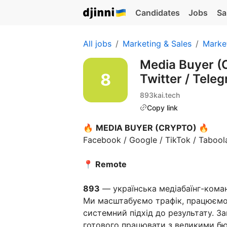
Candidates
Jobs
Sa
All jobs
Marketing & Sales
Marke
Media Buyer (C
Twitter / Tele
893kai.tech
Copy link
🔥
MEDIA BUYER (CRYPTO) 🔥
Facebook / Google / TikTok / Taboola
📍
Remote
893
— українська медіабаїнг-коман
Ми масштабуємо трафік, працюєм
системний підхід до результату. З
готового працювати з великими б