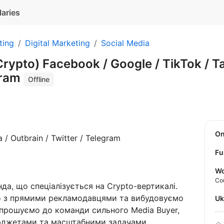
laries
ting
Digital Marketing
Social Media
rypto) Facebook / Google / TikTok / Ta
gram
Offline
O
 / Outbrain / Twitter / Telegram
Fu
Wo
Co
да, що спеціалізується на Crypto-вертикалі.
о з прямими рекламодавцями та вибудовуємо
U
апрошуємо до команди сильного Media Buyer,
юджетами та масштабними задачами.