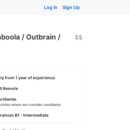
Log In
Sign Up
boola / Outbrain /
$$
nly from 1 year of experience
ll Remote
rldwide
untries where we consider candidates
krainian B1 - Intermediate