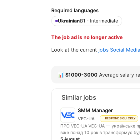
Required languages
Ukrainian
B1 - Intermediate
The job ad is no longer active
Look at the current
jobs Social Medi
📊
$1000-3000
Average salary ra
Similar jobs
SMM Manager
VEC-UA
RESPONDS QUICKLY
ПРО VEC-UA VEC-UA — українське пр
вже понад 10 років трансформує буд
5 August