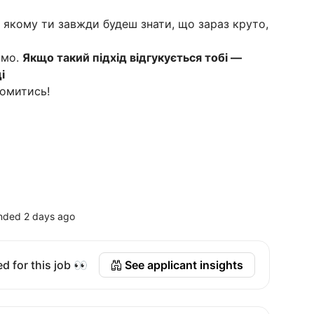
 якому ти завжди будеш знати, що зараз круто,
ємо.
Якщо такий підхід відгукується тобі —
і
йомитись!
nded 2 days ago
d for this job 👀
See applicant insights