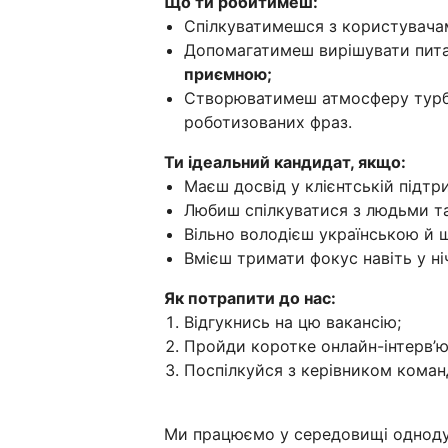
Що ти робитимеш:
Спілкуватимешся з користувач
Допомагатимеш вирішувати питан
приємною;
Створюватимеш атмосферу турбо
роботизованих фраз.
Ти ідеальний кандидат, якщо:
Маєш досвід у клієнтській підтри
Любиш спілкуватися з людьми та
Вільно володієш українською й 
Вмієш тримати фокус навіть у ніч
Як потрапити до нас:
Відгукнись на цю вакансію;
Пройди коротке онлайн-інтерв’ю
Поспілкуйся з керівником коман
Ми працюємо у середовищі однодум