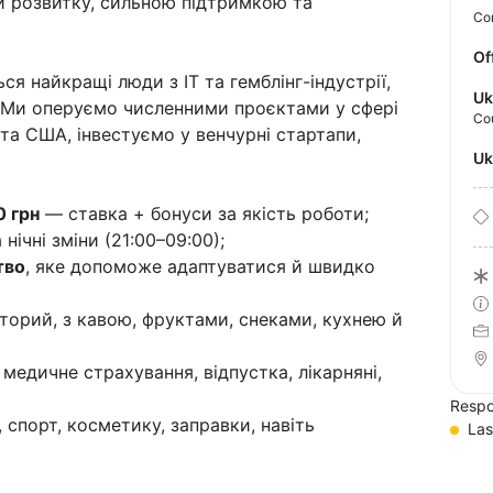
 розвитку, сильною підтримкою та
Con
Of
ся найкращі люди з IT та гемблінг-індустрії,
Uk
 Ми оперуємо численними проєктами у сфері
Co
 та США, інвестуємо у венчурні стартапи,
U
0 грн
— ставка + бонуси за якість роботи;
а нічні зміни (21:00–09:00);
тво
, яке допоможе адаптуватися й швидко
орий, з кавою, фруктами, снеками, кухнею й
, медичне страхування, відпустка, лікарняні,
Respo
 спорт, косметику, заправки, навіть
Las