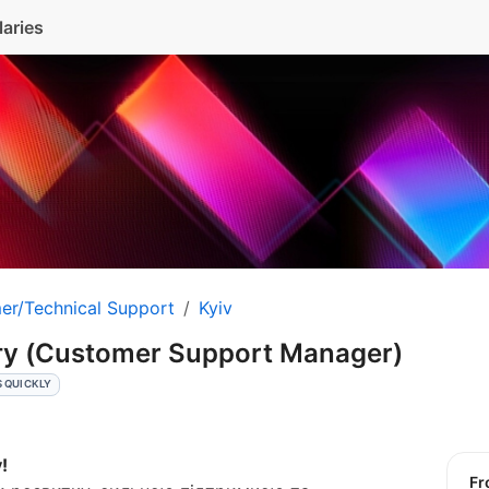
laries
er/Technical Support
Kyiv
у (Customer Support Manager)
 QUICKLY
!
f