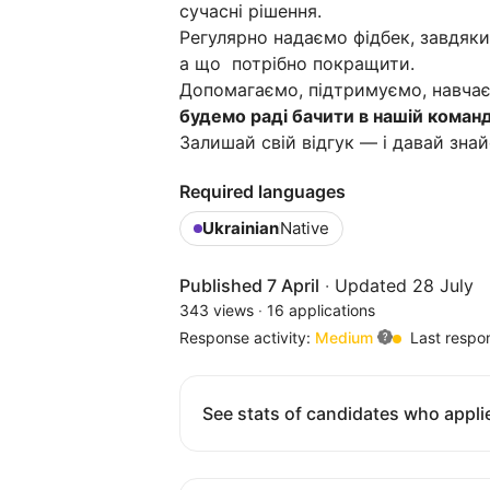
сучасні рішення.
Регулярно надаємо фідбек, завдяки
а що потрібно покращити.
Допомагаємо, підтримуємо, навча
будемо раді бачити в нашій команд
Залишай свій відгук — і давай зна
Required languages
Ukrainian
Native
Published 7 April
·
Updated 28 July
343 views
·
16 applications
Response activity:
Medium
Last respo
See stats of candidates who applie