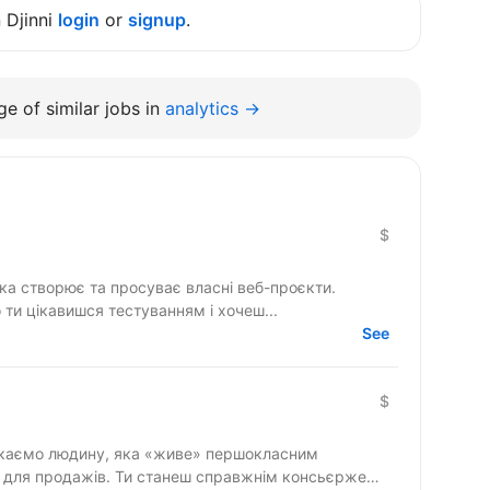
n Djinni
login
or
signup
.
e of similar jobs in
analytics →
$
яка створює та просуває власні веб-проєкти.
 ти цікавишся тестуванням і хочеш...
See
$
» для продажів. Ти станеш справжнім консьєржем