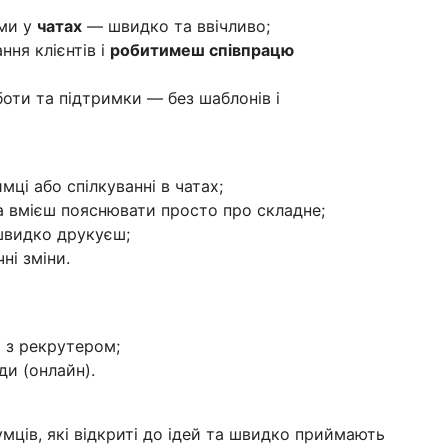
ами у
чатах
— швидко та ввічливо;
ня клієнтів і
робитимеш співпрацю
ти та підтримки — без шаблонів і
мці або спілкуванні в чатах;
 вмієш пояснювати просто про складне;
швидко друкуєш;
ні зміни.
 з рекрутером;
ди (онлайн).
ців, які відкриті до ідей та швидко приймають