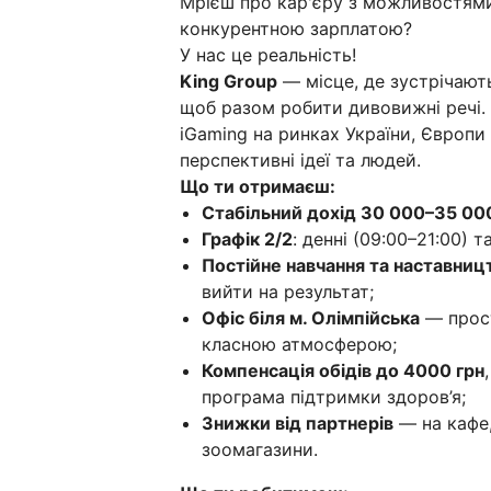
Мрієш про кар'єру з можливостями
конкурентною зарплатою?
У нас це реальність!
King Group
— місце, де зустрічають
щоб разом робити дивовижні речі.
iGaming на ринках України, Європи
перспективні ідеї та людей.
Що ти отримаєш:
Стабільний дохід 30 000–35 00
Графік 2/2
: денні (09:00–21:00) т
Постійне навчання та наставниц
вийти на результат;
Офіс біля м. Олімпійська
— прост
класною атмосферою;
Компенсація обідів до 4000 грн
програма підтримки здоров’я;
Знижки від партнерів
— на кафе,
зоомагазини.