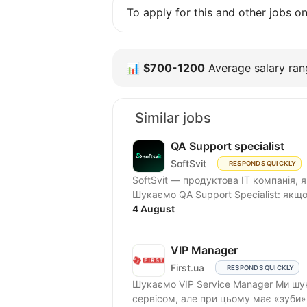
To apply for this and other jobs o
📊
$700-1200
Average salary rang
Similar jobs
QA Support specialist
SoftSvit
RESPONDS QUICKLY
SoftSvit — продуктова IT компанія, 
Шукаємо QA Support Specialist: якщо
4 August
VIP Manager
First.ua
RESPONDS QUICKLY
Шукаємо VIP Service Manager Ми шукаємо людину, яка «живе» першокласним
сервісом, але при цьому має «зуби