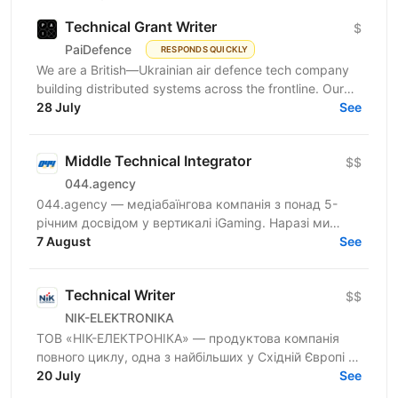
Technical Grant Writer
$
PaiDefence
RESPONDS QUICKLY
We are a British—Ukrainian air defence tech company
building distributed systems across the frontline. Our
products are mission-critical, deeply technical...
28 July
See
Middle Technical Integrator
$$
044.agency
044.agency — медіабаїнгова компанія з понад 5-
річним досвідом у вертикалі iGaming. Наразі ми
шукаємо Technical Integrator, який вміє вести
7 August
See
технічні задачі...
Technical Writer
$$
NIK-ELEKTRONIKA
ТОВ «НІК-ЕЛЕКТРОНІКА» — продуктова компанія
повного циклу, одна з найбільших у Східній Європі в
галузі розробки та виробництва вимірювальних
20 July
See
приладів,...