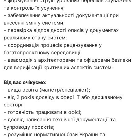
– формування структурованих переліків зауважень
та контроль їх усунення;
– забезпечення актуальності документації при
внесенні змін у системи;
– перевірка відповідності описів у документах
реальному стану систем;
– координація процесів рецензування у
багатопроєктному середовищі;
– взаємодія з архітекторами та офіцерами безпеки
для верифікації критичних аспектів систем.
Від вас очікуємо:
– вища освіта (магістр/спеціаліст);
– від 2 років досвіду в сфері ІТ або державному
секторі;
– готовність працювати в офісі;
– досвід написання технічної документації та
супроводу проєктів;
– розуміння нормативної бази України та