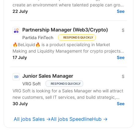
create an environment where talented people can grow,
develop innovative solutions, and truly feel their...
22 July
See
Partnership Manager (Web3/Crypto)
$
Partida FinTech
RESPONDS QUICKLY
🔥BeLiquid🔥 is a product specializing in Market
Making and Liquidity Management for crypto projects.
We help projects build sustainable liquidity, maintain...
17 July
See
Junior Sales Manager
$
VRG Soft
RESPONDS QUICKLY
VRG Soft is looking for a Sales Manager who will attract
new customers, sell IT services, and build strategic,
long-term...
30 July
See
All jobs Sales →
All jobs SpeedlineHub →