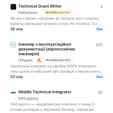
Technical Grant Writer
$
PaiDefence
RESPONDS QUICKLY
We are a British—Ukrainian air defence tech company
building distributed systems across the frontline. Our
products are mission-critical, deeply technical...
28 July
See
Інженер з експлуатаційної
$$$
документації (аерокосмічна
інженерія)
🔥
ITExpert
RESPONDS QUICKLY
Українська компанія з розробки БПЛА літакового
типу шукає в київський офіс фахівця з аерокосмічної
інженерії на позицію інженера з експлуатаційної...
23 July
See
Middle Technical Integrator
$$
044.agency
044.agency — медіабаїнгова компанія з понад 5-
річним досвідом у вертикалі iGaming. Наразі ми