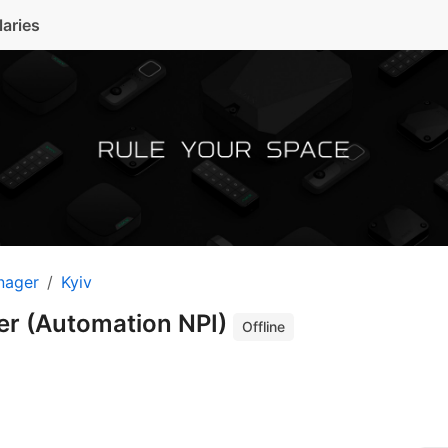
laries
nager
Kyiv
er (Automation NPI)
Offline