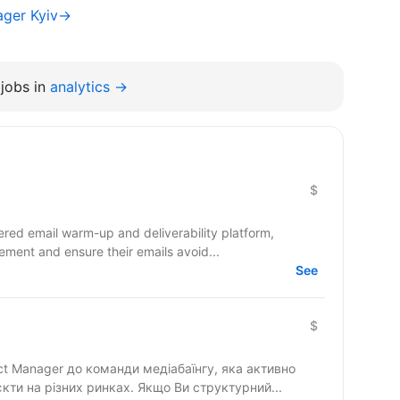
ager Kyiv→
jobs in
analytics →
$
red email warm-up and deliverability platform,
ment and ensure their emails avoid...
See
$
ct Manager до команди медіабаїнгу, яка активно
кти на різних ринках. Якщо Ви структурний...