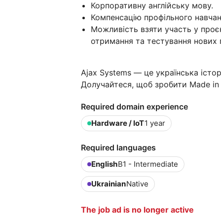
Корпоративну англійську мову.
Компенсацію профільного навчан
Можливість взяти участь у проє
отримання та тестування нових г
Ajax Systems — це українська історі
Долучайтеся, щоб зробити Made in 
Required domain experience
Hardware / IoT
1 year
Required languages
English
B1 - Intermediate
Ukrainian
Native
The job ad is no longer active