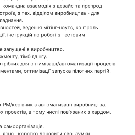
ж-командна взаємодія з девайс та препрод
троїв, з тех. відділом виробництва - для
ладнання.
вностей, ведення мітінг-ноутс, контроль
ії, інструкцій по роботі з тестовим
е запущені в виробництво.
менту, тімбілдінгу.
трібних для оптимізації/автоматизації процесів
ментами, оптимізації запуска пілотних партій,
к PM/керівник з автоматизації виробництва.
х проектів, в тому числі повʼязаних з хардом.
а самоорганізація.
, ясно і коротко доносити свої думки.