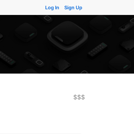
Log In
Sign Up
$$$