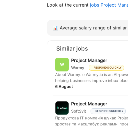
Look at the current
jobs Project Man
📊
Average salary range of similar 
Similar jobs
Project Manager
Warmy
RESPONDS QUICKLY
About Warmy.io Warmy.io is an AI-powe
helping businesses improve inbox place
6 August
Project Manager
SoftSvit
RESPONDS QUICKLY
Продуктова IT-компанія шукає Proje
зростає та масштабує рекламні проє