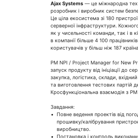
Ajax Systems
— це міжнародна техн
розробник і виробник систем безп
Це ціла екосистема зі 180 пристрої
серверної інфраструктури. Кожног
як у чисельності команди, так і в к
в компанії більше 4 100 працівникі
користувачів у більш ніж 187 країна
PM NPI / Project Manager for New P
запуск продукту від ініціації до се
закупка, логістика, склади, вхідни
та виготовлення тестових партій де
Кросфункціональна взаємодія з PM
Завдання:
Повне ведення проектів від пог
прошивку/калібрування пристрою
виробництво.
Постановка і контроль виконанн