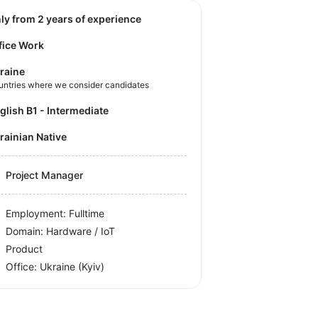
nly from 2 years of experience
fice Work
raine
untries where we consider candidates
nglish B1 - Intermediate
krainian Native
Project Manager
Employment: Fulltime
Domain: Hardware / IoT
Product
Office:
Ukraine
(Kyiv)