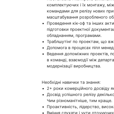
комплектуючих і їх монтажу, мі
командами для релізу нових прис
масштабування розробленого об
Проведення кік-оф та інших акти
підготовки проектної документац
обладнанням, програмами.
Траблшутінг по проектам, що вж
Допомога в процесах піпл менедж
Ведення допоміжних проектів, по
в команді, взаємодії між департа
модернізації виробництва.
Необхідні навички та знання:
2+ роки комерційного досвіду я
Досвід успішного релізу декілько
Чим різноманітніше, тим краще.
Проактивність, лідерство, висок
Вміння слухати і чути оточуючих