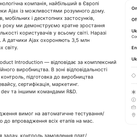
ологічна компанія, найбільший в Європі
O
еки Ajax із можливостями розумного дому.
в, мобільних і десктопних застосунків,
Of
о року ми демонструємо кратне зростання
Uk
ількості користувачів у всьому світі. Наразі
Co
в. А датчики Ajax охороняють 3,5 млн
х світу.
E
U
roduct Introduction — відповідає за комплексний
рійного виробництва. В зоні відповідальності
й контроль, підготовка до виробництва
вайсу, сертифікація, маркетинг.
 dev та іншими командами R&D.
одження вимог на автоматичне тестування/
 до впровадження всіх етапів на мас.
я задач, контроль замовлення плат/