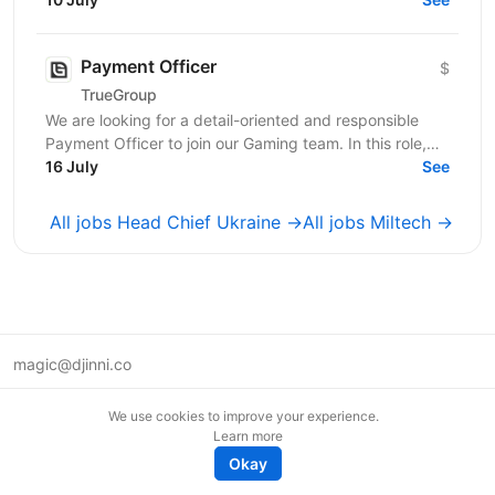
відповідальність за розвиток...
Payment Officer
$
TrueGroup
We are looking for a detail-oriented and responsible
Payment Officer to join our Gaming team. In this role,
you will be responsible for processing customer...
16 July
See
All jobs Head Chief Ukraine →
All jobs Miltech →
magic@djinni.co
Terms of Use
We use cookies to improve your experience.
Suggest an idea
Learn more
Remote tech jobs in Europe
Okay