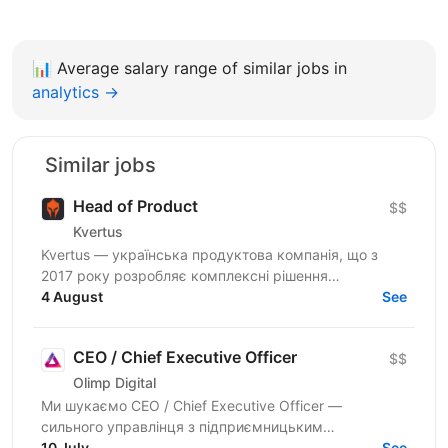
📊
Average salary range of similar jobs in
analytics →
Similar jobs
Head of Product
$$
Kvertus
Kvertus — українська продуктова компанія, що з
2017 року розробляє комплексні рішення
радіоелектронної боротьби та розвідки у сфері
4 August
See
DefTech. Наші технології...
CEO / Chief Executive Officer
$$
Olimp Digital
Ми шукаємо CEO / Chief Executive Officer —
сильного управлінця з підприємницьким
мисленням, який зможе взяти на себе повну
10 July
See