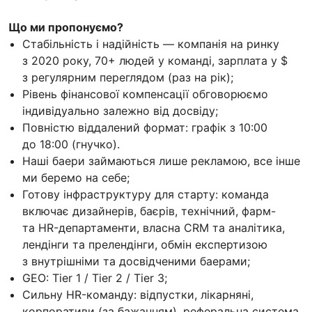
Що ми пропонуємо?
Стабільність і надійність — компанія на ринку
з 2020 року, 70+ людей у команді, зарплата у $
з регулярним переглядом (раз на рік);
Рівень фінансової компенсації обговорюємо
індивідуально залежно від досвіду;
Повністю віддалений формат: графік з 10:00
до 18:00 (гнучко).
Наші баери займаються лише рекламою, все інше
ми беремо на себе;
Готову інфраструктуру для старту: команда
включає дизайнерів, баєрів, технічний, фарм-
та HR-департаменти, власна CRM та аналітика,
лендінги та прелендінги, обмін експертизою
з внутрішніми та досвідченими баерами;
GEO: Tier 1 / Tier 2 / Tier 3;
Сильну HR-команду: відпустки, лікарняні,
корпоративи (за бажанням), реферальна система