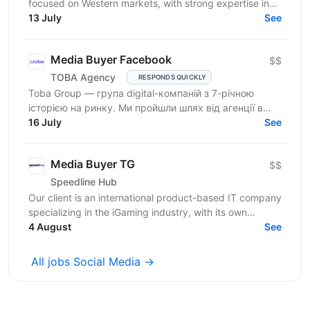
focused on Western markets, with strong expertise in
cryptocurrency, gambling, and betting. We work with...
13 July
See
Media Buyer Facebook
$$
TOBA Agency
RESPONDS QUICKLY
Toba Group — група digital-компаній з 7-річною
історією на ринку. Ми пройшли шлях від агенції в
Telegram-маркетингу до повноцінної екосистеми:
16 July
See
150+...
Media Buyer TG
$$
Speedline Hub
Our client is an international product-based IT company
specializing in the iGaming industry, with its own
affiliate program and in-house products in online...
4 August
See
All jobs Social Media →