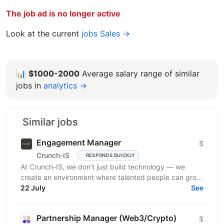
The job ad is no longer active
Look at the current
jobs Sales →
📊
$1000-2000
Average salary range of similar
jobs in
analytics →
Similar jobs
Engagement Manager
$
Crunch-IS
RESPONDS QUICKLY
At Crunch-IS, we don’t just build technology — we
create an environment where talented people can grow,
develop innovative solutions, and truly feel their...
22 July
See
Partnership Manager (Web3/Crypto)
$