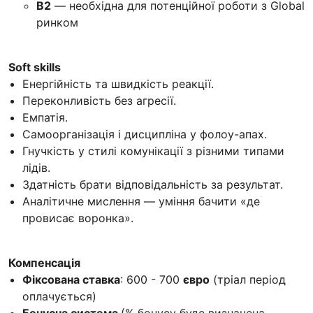
B2
— необхідна для потенційної роботи з Global
ринком
Soft skills
Енергійність та швидкість реакції.
Переконливість без агресії.
Емпатія.
Самоорганізація і дисципліна у фолоу-апах.
Гнучкість у стилі комунікації з різними типами
лідів.
Здатність брати відповідальність за результат.
Аналітичне мислення — уміння бачити «де
провисає воронка».
Компенсація
Фіксована ставка
: 600 - 700
євро
(тріал період
оплачується)
Бонусна система
(% бонусу буде визначена