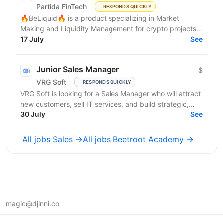
Partida FinTech
RESPONDS QUICKLY
🔥BeLiquid🔥 is a product specializing in Market
Making and Liquidity Management for crypto projects.
We help projects build sustainable liquidity, maintain...
17 July
See
Junior Sales Manager
$
VRG Soft
RESPONDS QUICKLY
VRG Soft is looking for a Sales Manager who will attract
new customers, sell IT services, and build strategic,
long-term...
30 July
See
All jobs Sales →
All jobs Beetroot Academy →
magic@djinni.co
Terms of Use