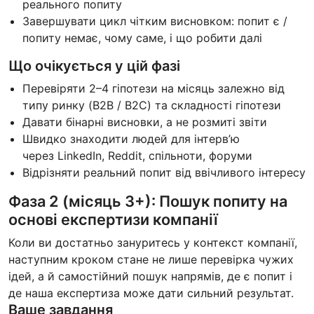
реального попиту
Завершувати цикл чітким висновком: попит є /
попиту немає, чому саме, і що робити далі
Що очікується у цій фазі
Перевіряти 2–4 гіпотези на місяць залежно від
типу ринку (B2B / B2C) та складності гіпотези
Давати бінарні висновки, а не розмиті звіти
Швидко знаходити людей для інтерв’ю
через LinkedIn, Reddit, спільноти, форуми
Відрізняти реальний попит від ввічливого інтересу
Фаза 2 (місяць 3+): Пошук попиту на
основі експертизи компанії
Коли ви достатньо зануритесь у контекст компанії,
наступним кроком стане не лише перевірка чужих
ідей, а й самостійний пошук напрямів, де є попит і
де наша експертиза може дати сильний результат.
Ваше завдання