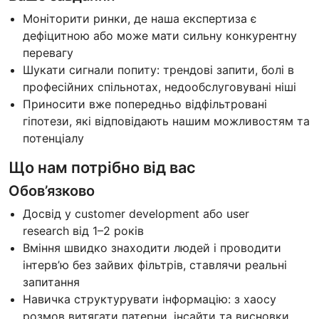
Моніторити ринки, де наша експертиза є
дефіцитною або може мати сильну конкурентну
перевагу
Шукати сигнали попиту: трендові запити, болі в
професійних спільнотах, недообслуговувані ніші
Приносити вже попередньо відфільтровані
гіпотези, які відповідають нашим можливостям та
потенціалу
Що нам потрібно від вас
Обов’язково
Досвід у customer development або user
research від 1–2 років
Вміння швидко знаходити людей і проводити
інтерв’ю без зайвих фільтрів, ставлячи реальні
запитання
Навичка структурувати інформацію: з хаосу
розмов витягати патерни, інсайти та висновки