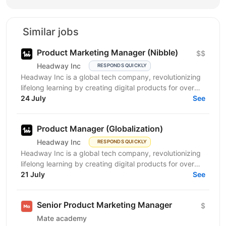
Similar jobs
Product Marketing Manager (Nibble)
$$
Headway Inc
RESPONDS QUICKLY
Headway Inc is a global tech company, revolutionizing
lifelong learning by creating digital products for over
150 million users worldwide. Our mission is to...
24 July
See
Product Manager (Globalization)
Headway Inc
RESPONDS QUICKLY
Headway Inc is a global tech company, revolutionizing
lifelong learning by creating digital products for over
170 million users worldwide. Our mission is to...
21 July
See
Senior Product Marketing Manager
$
Mate academy