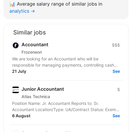
📊
Average salary range of similar jobs in
analytics →
Similar jobs
Accountant
$$$
Frozeneon
We are looking for an Accountant who will be
responsible for managing payments, controlling cash
flow, and ensuring financial discipline within the...
21 July
See
Junior Accountant
$
Atlas Technica
Position Name: Jr. Accountant Reports to: Sr.
Accountant Location/Type: UA/Contract Status: Exempt
Atlas Technica's mission is to shoulder IT
6 August
See
management,...