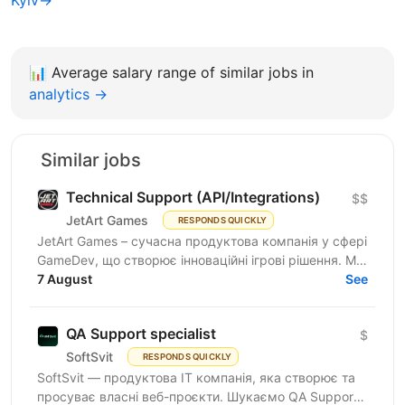
📊
Average salary range of similar jobs in
analytics →
Similar jobs
Technical Support (API/Integrations)
$$
JetArt Games
RESPONDS QUICKLY
JetArt Games – сучасна продуктова компанія у сфері
GameDev, що створює інноваційні ігрові рішення. Ми
розробляємо високопродуктивні ігрові системи з...
7 August
See
QA Support specialist
$
SoftSvit
RESPONDS QUICKLY
SoftSvit — продуктова IT компанія, яка створює та
просуває власні веб-проєкти. Шукаємо QA Support