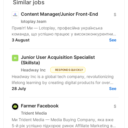
Similar jobs
Content Manager/Junior Front-End
$
lotoplay.team
Привіт! Ми — Lotoplay, професійна українська
команда, що успішно працює у висококонкурентних
нішах. Ми нерозривно пов’язані з affiliate
3 August
See
маркетингом з 2018...
Junior User Acquisition Specialist
(Skillsta)
Headway Inc
RESPONDS QUICKLY
Headway Inc is a global tech company, revolutionizing
lifelong learning by creating digital products for over
150 million users worldwide. Our mission is to...
28 July
See
Farmer Facebook
$
Trident Media
Ми Trident Media — Media Buying Company, яка вже
5-й рік успішно підкорює ринок Affiliate Marketing в