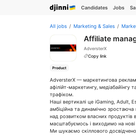
Candidates
Jobs
Sa
All jobs
Marketing & Sales
Marke
Affiliate man
AdversterX
Copy link
Product
AdversterX — маркетингова рекламн
афілійт-маркетингу, медіабайїнгу т
трафіком.
Наші вертикалі це iGaming, Adult, E
амбіційна та динамічно зростаюча
над розвитком власних продуктів в 
масштабуємось і виходимо на нові
Ми шукаємо скіллового досвідченог