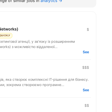
nge of similar jobs in
analytics →
Networks)
$
QUICKLY
етингової агенції, у зв'язку із розширенням
works) з можливістю віддаленої...
See
$$$
ців, яка створює комплексні IT-рішення для бізнесу.
ми, зокрема створюємо програмне...
See
$$