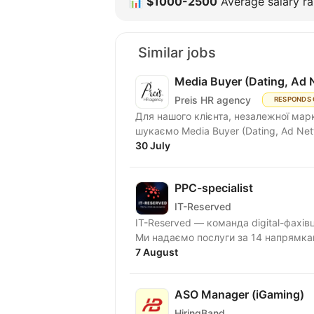
📊
$1000-2500
Average salary ra
Similar jobs
Media Buyer (Dating, Ad 
Preis HR agency
RESPONDS 
Для нашого клієнта, незалежної марк
шукаємо Media Buyer (Dating, Ad Net
30 July
PPC-specialist
IT-Reserved
IT-Reserved — команда digital-фахів
Ми надаємо послуги за 14 напрямка
7 August
ASO Manager (iGaming)
HiringBand