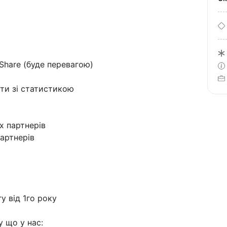
Share (буде перевагою)
ати зі статистикою
х партнерів
партнерів
у від 1го року
у що у нас: