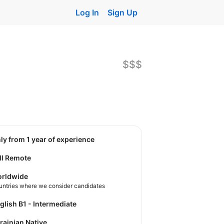
Log In
Sign Up
$$$
nly from 1 year of experience
ll Remote
rldwide
untries where we consider candidates
nglish B1 - Intermediate
krainian Native