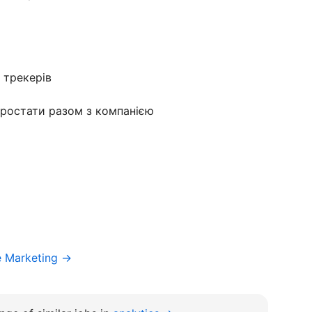
м трекерів
 зростати разом з компанією
e Marketing →