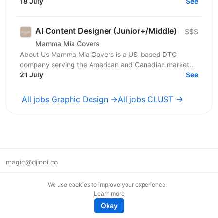
enhance business operations. We focus on providing...
18 July
See
AI Content Designer (Junior+/Middle)
$$$
Mamma Mia Covers
About Us Mamma Mia Covers is a US-based DTC
company serving the American and Canadian markets,
and the exclusive distributor of the Italian brand
21 July
See
PAULATO by...
All jobs Graphic Design →
All jobs CLUST →
magic@djinni.co
Terms of Use
We use cookies to improve your experience.
Suggest an idea
Learn more
Remote tech jobs in Europe
Okay