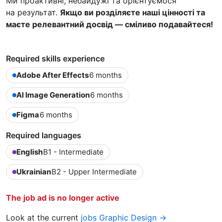
Ми проактивні, небайдужі та орієнтуємося
на результат.
Якщо ви розділяєте наші цінності та
маєте релевантний досвід — сміливо подавайтеся!
Required skills experience
Adobe After Effects
6 months
AI Image Generation
6 months
Figma
6 months
Required languages
English
B1 - Intermediate
Ukrainian
B2 - Upper Intermediate
The job ad is no longer active
Look at the current
jobs Graphic Design →