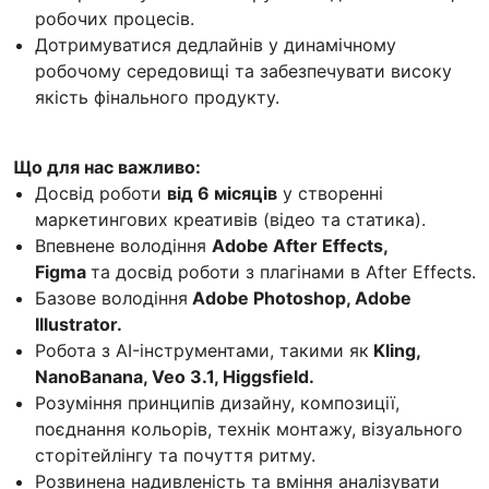
робочих процесів.
Дотримуватися дедлайнів у динамічному
робочому середовищі та забезпечувати високу
якість фінального продукту.
Що для нас важливо:
Досвід роботи
від 6 місяців
у створенні
маркетингових креативів (відео та статика).
Впевнене володіння
Adobe After Effects,
Figma
та досвід роботи з плагінами в After Effects.
Базове володіння
Adobe Photoshop, Adobe
Illustrator.
Робота з AI-інструментами, такими як
Kling,
NanoBanana, Veo 3.1, Higgsfield.
Розуміння принципів дизайну, композиції,
поєднання кольорів, технік монтажу, візуального
сторітейлінгу та почуття ритму.
Розвинена надивленість та вміння аналізувати