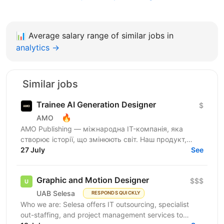
📊
Average salary range of similar jobs in
analytics →
Similar jobs
Trainee AI Generation Designer
$
🔥
AMO
AMO Publishing — міжнародна IT-компанія, яка
створює історії, що змінюють світ. Наш продукт,
AmoMama, є одним із найбільших онлайн-таблоїдів в
27 July
See
Україні,...
Graphic and Motion Designer
$$$
UAB Selesa
RESPONDS QUICKLY
Who we are: Selesa offers IT outsourcing, specialist
out-staffing, and project management services to