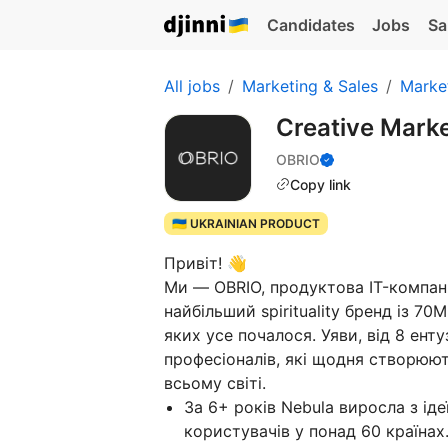
Candidates
Jobs
Sa
All jobs
Marketing & Sales
Marke
Creative Marke
OBRIO
Copy link
🇺🇦 UKRAINIAN PRODUCT
Привіт! 👋
Ми — OBRIO, продуктова IT-компан
найбільший spirituality бренд із 70
яких усе почалося. Уяви, від 8 ент
професіоналів, які щодня створюю
всьому світі.
За 6+ років Nebula виросла з ід
користувачів у понад 60 країнах