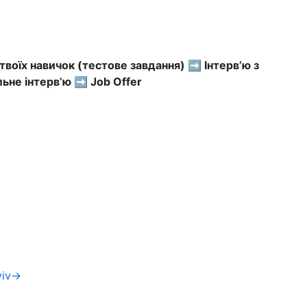
 твоїх навичок (тестове завдання) ➡️ Інтерв’ю з
не інтерв’ю ➡️ Job Offer
yiv→