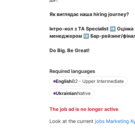
Як виглядає наша hiring journey?
Інтро-кол з TA Specialist ➡️ Оцінка
менеджером ➡️ Бар-рейзинг/фіналь
Do Big. Be Great!
Required languages
English
B2 - Upper Intermediate
Ukrainian
Native
The job ad is no longer active
Look at the current
jobs Marketing K