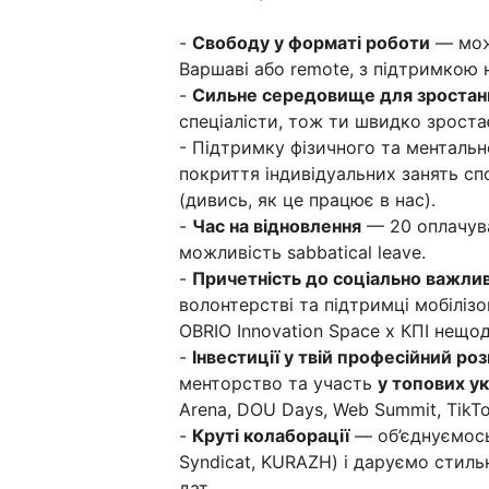
-
Свободу у форматі роботи
— можл
Варшаві або remote, з підтримкою
-
Сильне середовище для зростан
спеціалісти, тож ти швидко зростає
- Підтримку фізичного та ментальн
покриття індивідуальних занять спо
(дивись, як це працює в нас).
-
Час на відновлення
— 20 оплачува
можливість sabbatical leave.
-
Причетність до соціально важлив
волонтерстві та підтримці мобілізо
OBRIO Innovation Space x КПІ нещо
-
Інвестиції у твій професійний ро
менторство та участь
у топових у
Arena, DOU Days, Web Summit, TikTo
-
Круті колаборації
— об’єднуємось
Syndicat, KURAZH) і даруємо стил
дат.