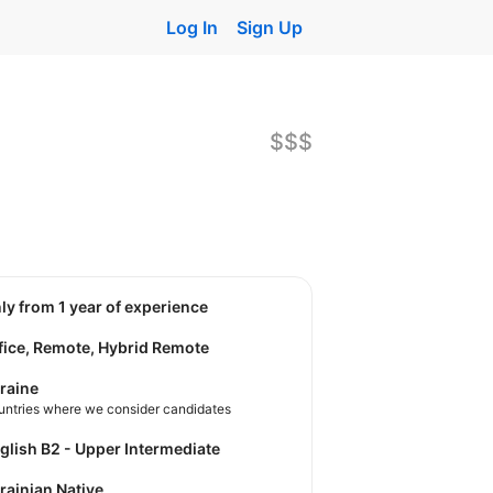
Log In
Sign Up
$$$
nly from 1 year of experience
fice, Remote, Hybrid Remote
raine
untries where we consider candidates
nglish B2 - Upper Intermediate
krainian Native