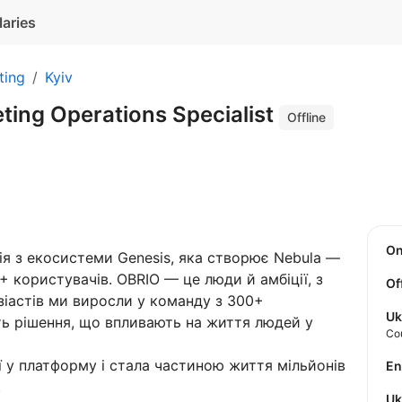
laries
ting
Kyiv
ting Operations Specialist
Offline
O
ія з екосистеми Genesis, яка створює Nebula —
M+ користувачів. OBRIO — це люди й амбіції, з
Of
узіастів ми виросли у команду з 300+
Uk
ть рішення, що впливають на життя людей у
Co
еї у платформу і стала частиною життя мільйонів
E
.
U