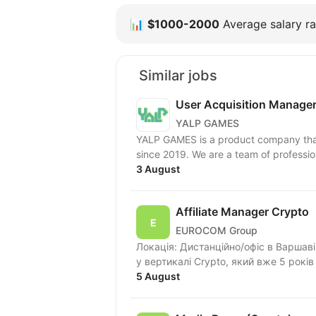
📊
$1000-2000
Average salary ra
Similar jobs
User Acquisition Manager 
YALP GAMES
YALP GAMES is a product company tha
since 2019. We are a team of professi
3 August
Affiliate Manager Crypto
EUROCOM Group
Локація: Дистанційно/офіс в Варшаві; Хто ми? Ми — холдинг сфері аффілейт-маркети
у вертикалі Crypto, який вже 5 років
5 August