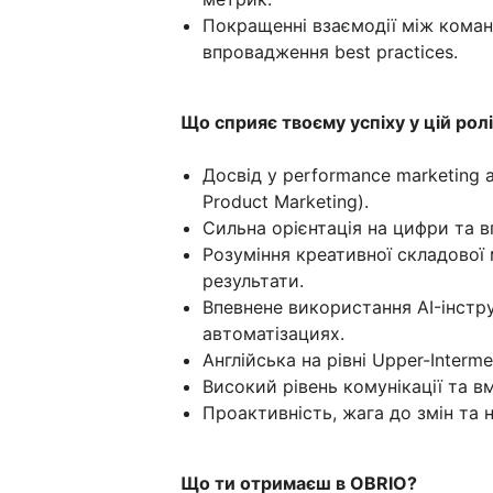
Покращенні взаємодії між коман
впровадження best practices.
Що сприяє твоєму успіху у цій рол
Досвід у performance marketing а
Product Marketing).
Сильна орієнтація на цифри та в
Розуміння креативної складової 
результати.
Впевнене використання AI-інстру
автоматізациях.
Англійська на рівні Upper-Interm
Високий рівень комунікації та в
Проактивність, жага до змін та 
Що ти отримаєш в OBRIO?