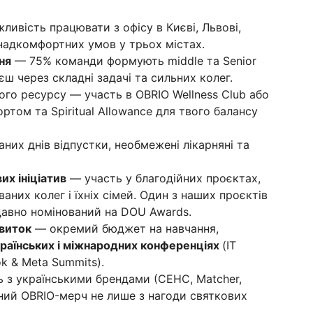
ивість працювати з офісу в Києві, Львові,
 надкомфортних умов у трьох містах.
ня
— 75% команди формують middle та Senior
ш через складні задачі та сильних колег.
ого ресурсу — участь в OBRIO Wellness Club або
ртом та Spiritual Allowance для твого балансу
них днів відпустки, необмежені лікарняні та
их ініціатив
— участь у благодійних проєктах,
ваних колег і їхніх сімей. Один з наших проєктів
давно номінований на DOU Awards.
звиток
— окремий бюджет на навчання,
країнських і міжнародних конференціях
(IT
k & Meta Summits).
 з українськими брендами (СЕНС, Matcher,
ьний OBRIO-мерч не лише з нагоди святкових