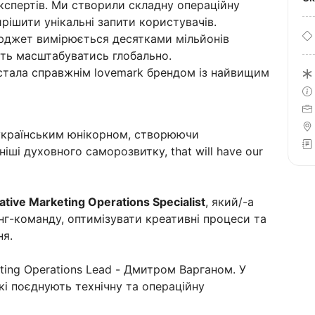
спертів. Ми створили складну операційну
рішити унікальні запити користувачів.
джет вимірюється десятками мільйонів
сть масштабуватись глобально.
 стала справжнім lovemark брендом із найвищим
українським юнікорном, створюючи
ші духовного саморозвитку, that will have our
ative Marketing Operations Specialist
, який/-а
-команду, оптимізувати креативні процеси та
ня.
ing Operations Lead - Дмитром Варганом. У
кі поєднують технічну та операційну