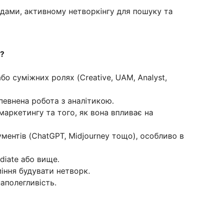
дами, активному нетворкінгу для пошуку та
і?
бо суміжних ролях (Creative, UAM, Analyst,
певнена робота з аналітикою.
маркетингу та того, як вона впливає на
ментів (ChatGPT, Midjourney тощо), особливо в
ediate або вище.
міння будувати нетворк.
наполегливість.