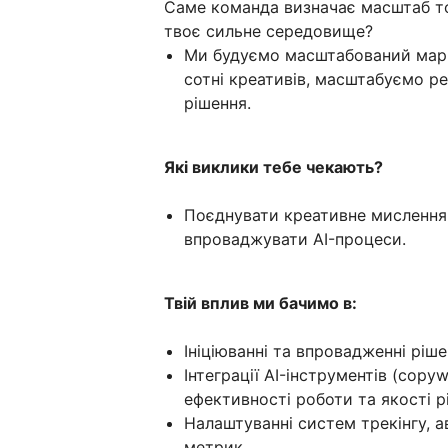
Саме команда визначає масштаб т
твоє сильне середовище?
Ми будуємо масштабований марк
сотні креативів, масштабуємо ре
рішення.
Які виклики тебе чекають?
Поєднувати креативне мислення 
впроваджувати AI-процеси.
Твій вплив ми бачимо в:
Ініціюванні та впровадженні ріш
Інтеграції AI-інструментів (copyw
ефективності роботи та якості р
Налаштуванні систем трекінгу, 
метрик.