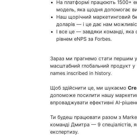
На платформі працюють 1500+ ек
модель, яка щодня допомогає ви
Наш щорічний маркетинговий бю
доларів — і це дає нам можливі
І все це — завдяки команді, яка
рівнем eNPS за Forbes.
Зараз ми прагнемо стати першим 
масштабний глобальний продукт у ні
names inscribed in history.
Щоб здійснити це, ми шукаємо
Cre
допоможе посилити нашу маркетинг
впроваджувати ефективні AI-рішен
Ти будеш працювати разом з Market
команді Дмитра — 9 спеціалістів, я
експертизу.