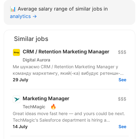
📊
Average salary range of similar jobs in
analytics →
Similar jobs
CRM / Retention Marketing Manager
$$$
Digital Aurora
Ми шукаємо CRM / Retention Marketing Manager у
команду маркетингу, який(-ка) вибудує ретеншн-
комунікацію програми лояльності: підвищить
29 July
See
частоту покупок,...
Marketing Manager
$$$
🔥
TechMagic
Great ideas move fast here — and yours could be next.
TechMagic's Salesforce department is hiring a
Marketing Manager who thrives on turning hypotheses
14 July
See
into...