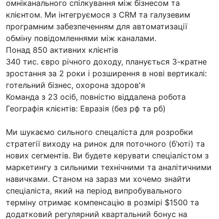
омніканального спілкування між бізнесом та
клієнтом. Ми інтегруємося з CRM та галузевим
програмним забезпеченням для автоматизації
обміну повідомленнями між каналами.
Понад 850 активних клієнтів
340 тис. євро річного доходу, планується 3-кратне
зростання за 2 роки і розширення в нові вертикалі:
готельний бізнес, охорона здоров'я
Команда з 23 осіб, повністю віддалена робота
Географія клієнтів: Евразія (без рф та рб)
Ми шукаємо сильного спецаліста для розробки
стратегії виходу на ринок для поточного (б'юті) та
нових сегментів. Ви будете керувати спеціалістом з
маркетингу з сильними технічними та аналітичними
навичками. Станом на зараз ми хочемо знайти
спеціаліста, який на період випробувального
терміну отримає компенсацію в розмірі $1500 та
додатковий регулярний квартальний бонус на