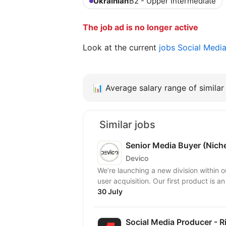
Ukrainian
B2 - Upper Intermediate
The job ad is no longer active
Look at the current
jobs Social Medi
📊
Average salary range of similar 
Similar jobs
Senior Media Buyer (Nich
Devico
We’re launching a new division withi
user acquisition. Our first product is a
30 July
Social Media Producer - 