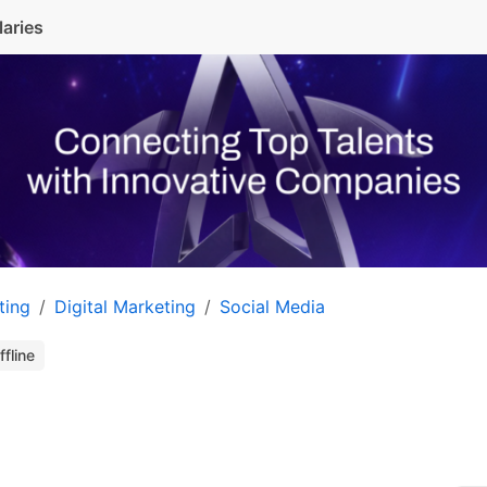
laries
ting
Digital Marketing
Social Media
ffline