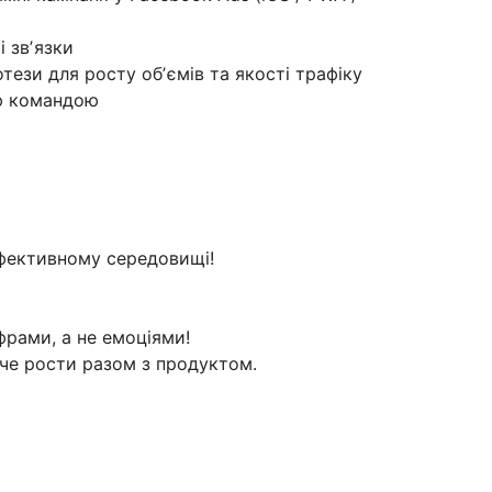
і звʼязки
отези для росту обʼємів та якості трафіку
ою командою
ефективному середовищі!
рами, а не емоціями!
хоче рости разом з продуктом.