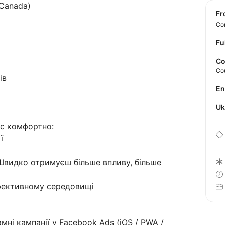
 Canada)
f
Con
Fu
Co
Co
ів
E
U
ас комфортно:
ї
видко отримуєш більше впливу, більше
ефективному середовищі
мні кампанії у Facebook Ads (iOS / PWA /