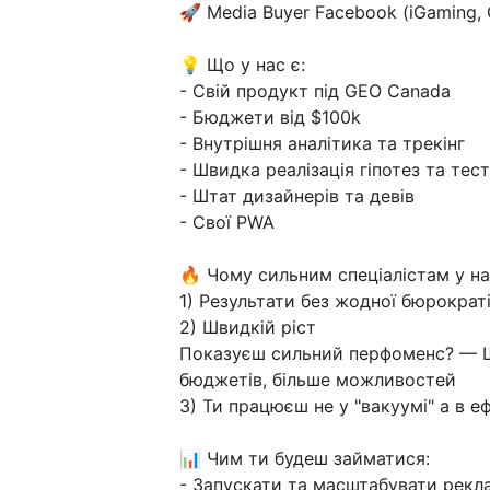
🚀 Media Buyer Facebook (iGaming,
💡 Що у нас є:
- Свій продукт під GEO Canada
- Бюджети від $100k
- Внутрішня аналітика та трекінг
- Швидка реалізація гіпотез та тест
- Штат дизайнерів та девів
- Свої PWA
🔥 Чому сильним спеціалістам у н
1) Результати без жодної бюрократі
2) Швидкій ріст
Показуєш сильний перфоменс? — Ш
бюджетів, більше можливостей
3) Ти працюєш не у "вакуумі" а в 
📊 Чим ти будеш займатися:
- Запускати та масштабувати рекла