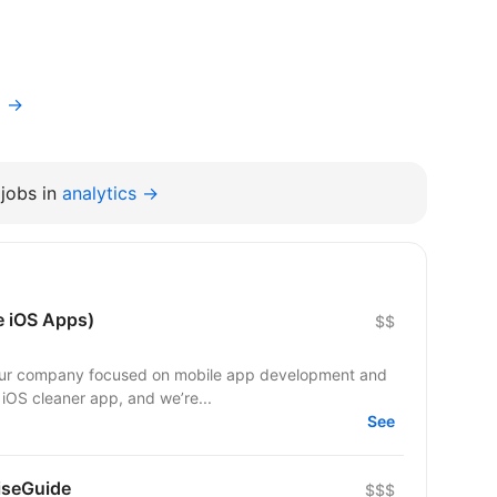
a →
jobs in
analytics →
e iOS Apps)
$$
n our company focused on mobile app development and
n iOS cleaner app, and we’re...
See
RiseGuide
$$$