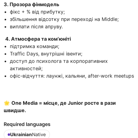
3. Прозора фінмодель
фікс + % від прибутку;
збільшення відсотку при переході на Middle;
виплати після апруву.
4. Атмосфера та ком’юніті
підтримка команди;
Traffic Days, внутрішні івенти;
доступ до психолога та корпоративних
активностей;
офіс-відчуття: лаунжі, кальяни, after-work meetups
🌟
One Media = місце, де Junior росте в рази
швидше.
Required languages
Ukrainian
Native