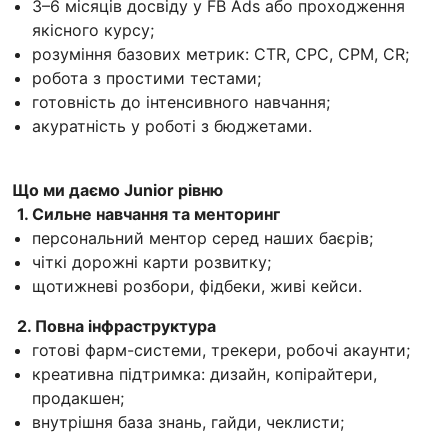
3–6 місяців досвіду у FB Ads або проходження
якісного курсу;
розуміння базових метрик: CTR, CPC, CPM, CR;
робота з простими тестами;
готовність до інтенсивного навчання;
акуратність у роботі з бюджетами.
Що ми даємо Junior рівню
1. Сильне навчання та менторинг
персональний ментор серед наших баєрів;
чіткі дорожні карти розвитку;
щотижневі розбори, фідбеки, живі кейси.
2. Повна інфраструктура
готові фарм-системи, трекери, робочі акаунти;
креативна підтримка: дизайн, копірайтери,
продакшен;
внутрішня база знань, гайди, чеклисти;