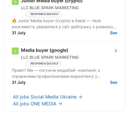
Junior Media buyer (crypto)
LLC BLUE SPARK MARKETING
RESPONDS QUICKLY
🔥 Junior Media buyer (crypto) в Києві — твоя
можливість увірватися у світ арбітражу з розмахом!
🔥 Що в нас є? 📍 Офіс у Києві — стильний і
31 July
See
максимально ...
Media buyer (google)
$
LLC BLUE SPARK MARKETING
RESPONDS QUICKLY
Привіт! Ми — потужна медіабай- компанія, є
справжніми професіоналами маркетингу у
вертикалі Crypto. У нас відкрита вакансія media
31 July
See
buyer ! 💵Вертикаль —...
All jobs Social Media Ukraine →
All jobs ONE MEDIA →