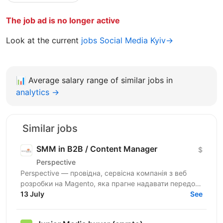
The job ad is no longer active
Look at the current
jobs Social Media Kyiv→
📊
Average salary range of similar jobs in
analytics →
Similar jobs
SMM in B2B / Content Manager
$
Perspective
Perspective — провідна, сервісна компанія з веб
розробки на Magento, яка прагне надавати передові
рішення для наших e-commerce клієнтів у всьому
13 July
See
світі. Якщо...