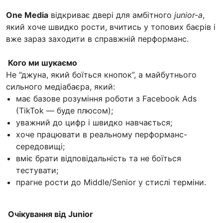
One Media
відкриває двері для амбітного
junior-а
,
який хоче швидко рости, вчитись у топових баєрів і
вже зараз заходити в справжній перформанс.
Кого ми шукаємо
Не “джуна, який боїться кнопок”, а майбутнього
сильного медіабаєра, який:
має базове розуміння роботи з Facebook Ads
(TikTok — буде плюсом);
уважний до цифр і швидко навчається;
хоче працювати в реальному перформанс-
середовищі;
вміє брати відповідальність та не боїться
тестувати;
прагне рости до Middle/Senior у стислі терміни.
Очікування від Junior