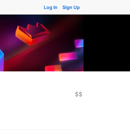
Log In
Sign Up
$$