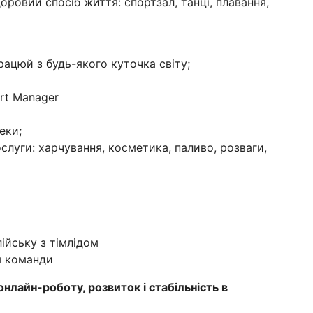
оровий спосіб життя: спортзал, танці, плавання,
ацюй з будь-якого куточка світу;
rt Manager
еки;
луги: харчування, косметика, паливо, розваги,
ійську з тімлідом
м команди
онлайн-роботу, розвиток і стабільність в