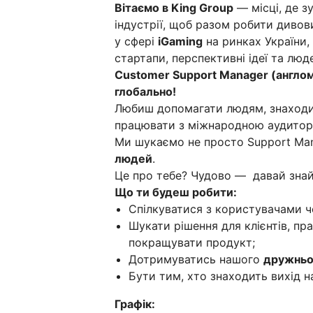
Вітаємо в King Group
— місці, де з
індустрії, щоб разом робити диво
у сфері
iGaming
на ринках України,
стартапи, перспективні ідеї та люд
Customer Support Manager (англо
глобально!
Любиш допомагати людям, знаходити
працювати з міжнародною аудитор
Ми шукаємо не просто Support Ma
людей
.
Це про тебе? Чудово — давай зна
Що ти будеш робити:
Спілкуватися з користувачами че
Шукати рішення для клієнтів, п
покращувати продукт;
Дотримуватись нашого
дружньог
Бути тим, хто знаходить вихід на
Графік: