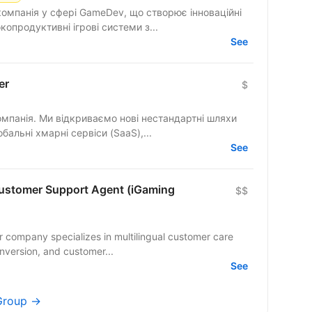
компанія у сфері GameDev, що створює інноваційні
ємо високопродуктивні ігрові системи з...
See
er
$
омпанія. Ми відкриваємо нові нестандартні шляхи
бальні хмарні сервіси (SaaS),...
See
 Customer Support Agent (iGaming
$$
nversion, and customer...
See
 Group →