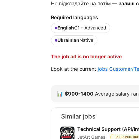
Не відкладайте на потім —
залиш с
Required languages
English
C1 - Advanced
Ukrainian
Native
The job ad is no longer active
Look at the current
jobs Customer/Te
📊
$900-1400
Average salary rang
Similar jobs
Technical Support (API/In
JetArt Games
RESPONDS QUI