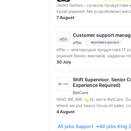
JetArt Games – сучасна продуктова 
ігрові рішення. Ми розробля
7 August
Customer support manag
effie
RESPONDS QUICKLY
effie — міжнародна продуктова IT к
рішення бізнес-викликів, надаючи гло
30 July
Shift Supervisor, Senior
Experience Required)
BetCare
WHO WE ARE 💫 Hi, we’re BetCare. Our company specializes in multilingual customer care
where we put heavy focus on sales, co
4 August
All jobs Support →
All jobs King