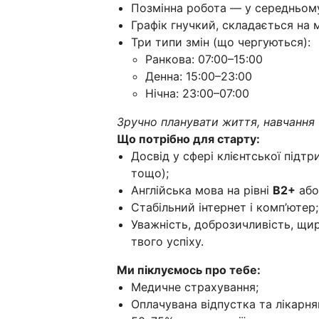
Позмінна робота — у середньому
Графік гнучкий, складається на 
Три типи змін (що чергуються):
Ранкова: 07:00–15:00
Денна: 15:00–23:00
Нічна: 23:00–07:00
Зручно планувати життя, навчання 
Що потрібно для старту:
Досвід у сфері клієнтської підт
тощо);
Англійська мова на рівні
B2+
або
Стабільний інтернет і комп’ютер;
Уважність, доброзичливість, щир
твого успіху.
Ми піклуємось про тебе:
Медичне страхування;
Оплачувана відпустка та лікарнян