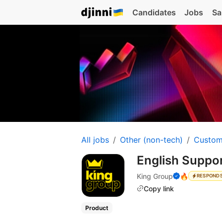
Candidates
Jobs
Sa
All jobs
Other (non-tech)
Custom
English Suppor
King Group
🔥
RESPONDS
Copy link
Product