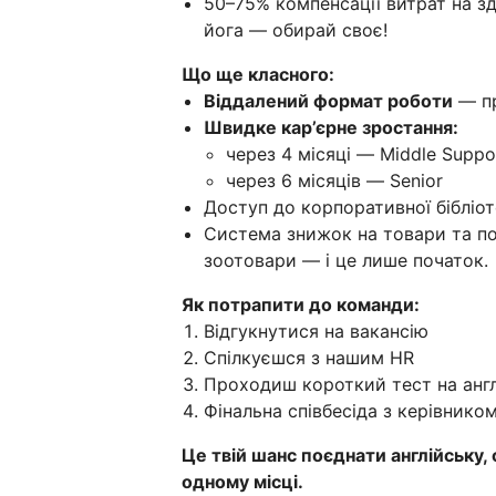
50–75% компенсації витрат на зд
йога — обирай своє!
Що ще класного:
Віддалений формат роботи
— пр
Швидке кар’єрне зростання:
через 4 місяці — Middle Suppo
через 6 місяців — Senior
Доступ до корпоративної бібліот
Система знижок на товари та пос
зоотовари — і це лише початок.
Як потрапити до команди:
Відгукнутися на вакансію
Спілкуєшся з нашим HR
Проходиш короткий тест на англ
Фінальна співбесіда з керівнико
Це твій шанс поєднати англійську, 
одному місці.