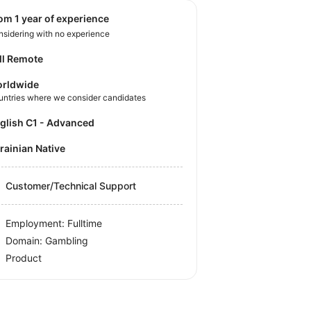
rom 1 year of experience
sidering with no experience
ll Remote
rldwide
untries where we consider candidates
nglish C1 - Advanced
krainian Native
Customer/Technical Support
Employment: Fulltime
Domain: Gambling
Product