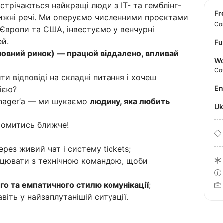
устрічаються найкращі люди з IT- та гемблінг-
f
вижні речі. Ми оперуємо численними проєктами
Con
 Європи та США, інвестуємо у венчурні
ей.
Fu
мовний ринок) — працюй віддалено, впливай
Wo
Co
 відповіді на складні питання і хочеш
E
ією?
nager’а — ми шукаємо
людину, яка любить
U
йомитись ближче!
рез живий чат і систему tickets;
рацювати з технічною командою, щоби
о та емпатичного стилю комунікації
;
віть у найзаплутанішій ситуації.