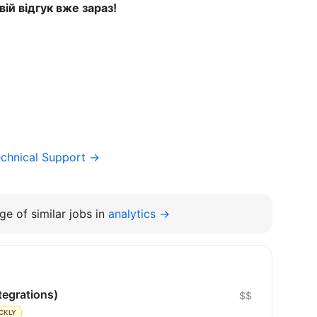
вій відгук вже зараз!
chnical Support →
e of similar jobs in
analytics →
tegrations)
$$
CKLY