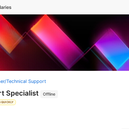
laries
er/Technical Support
t Specialist
Offline
 QUICKLY