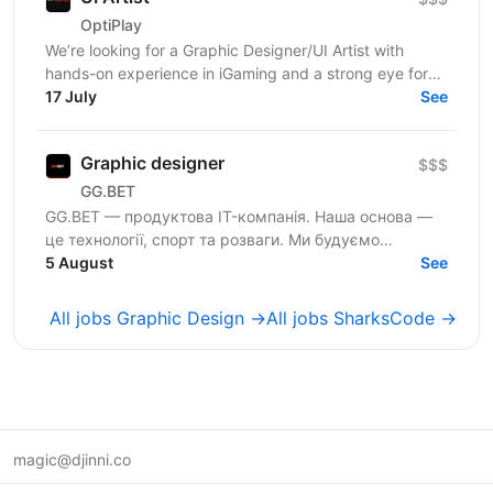
OptiPlay
We’re looking for a Graphic Designer/UI Artist with
hands-on experience in iGaming and a strong eye for
high-impact visual content. You’ll work across...
17 July
See
Graphic designer
$$$
GG.BET
GG.BET — продуктова IT-компанія. Наша основа —
це технології, спорт та розваги. Ми будуємо
яскравий бренд і створюємо сервіс, який обирають
5 August
See
фанати спорту та...
All jobs Graphic Design →
All jobs SharksCode →
magic@djinni.co
Terms of Use