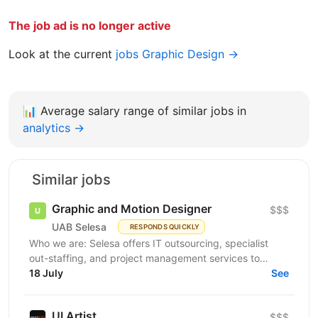
The job ad is no longer active
Look at the current
jobs Graphic Design →
📊
Average salary range of similar jobs in
analytics →
Similar jobs
Graphic and Motion Designer
$$$
UAB Selesa
RESPONDS QUICKLY
Who we are: Selesa offers IT outsourcing, specialist
out-staffing, and project management services to
enhance business operations. We focus on providing...
18 July
See
UI Artist
$$$