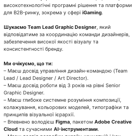
високотехнологічні програмні рішення та платформи
для B2B-ринку, зокрема у сфері
iGaming
.
Шукаємо Team Lead Graphic Designer
, який
відповідатиме за координацію команди дизайнерів,
забезпечення високої якості візуалу та
консистентності бренду.
Ми очікуємо, що ти:
– Маєш досвід управління дизайн-командою (Team
Lead / Lead Designer / Art Director).
– Маєш досвід роботи від 3 років на рівні Senior
Graphic Designer.
– Маєш глибоке системне розуміння композиції,
колажування, кольорових моделей, типографіки та
принципів візуальної ієрархії.
– Впевнено володієш
Figma
, пакетом
Adobe Creative
Cloud
та сучасними
AI-інструментами
.