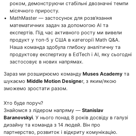
роком, демонструючи стабільні двозначні темпи
місячного приросту.
MathMaster — застосунок для розв’язання
математичних задач за допомогою AI та
експертів. Під час активного росту ми вивели
продукт у топ-5 у США в категорії Math Q&A.
Наша команда здобула глибоку аналітичну та
продуктову експертизу в EdTech і AI, яку сьогодні
застосовує в нових напрямах.
Зараз ми розширюємо команду
Muses Academy
та
шукаємо
Middle Motion Designe
r, з яким/якою
зможемо зростати разом.
Хто буде поруч?
Знайомся з лідером напряму —
Stanislav
Baranovskyi
. У нього понад 8 років досвіду в галузі
дизайну та команда з 14 людей. Він про
партнерство, розвиток і відкриту комунікацію.