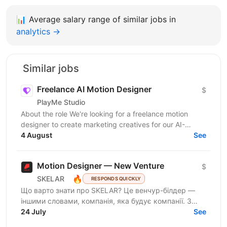
📊
Average salary range of similar jobs in
analytics →
Similar jobs
Freelance AI Motion Designer
$
PlayMe Studio
About the role We're looking for a freelance motion
designer to create marketing creatives for our AI-
powered products and games. Work is organized by...
4 August
See
Motion Designer — New Venture
$
🔥
SKELAR
RESPONDS QUICKLY
Що варто знати про SKELAR? Це венчур-білдер —
іншими словами, компанія, яка будує компанії. З
нами фаундери створюють consumer-бізнеси, які
24 July
See
стають лідерами...