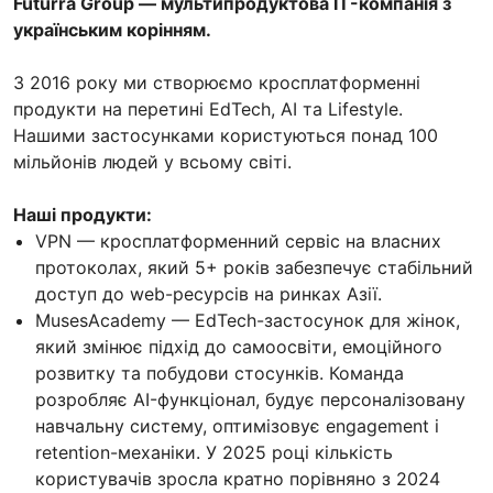
Futurra Group — мультипродуктова IT-компанія з
українським корінням.
З 2016 року ми створюємо кросплатформенні
продукти на перетині EdTech, AI та Lifestyle.
Нашими застосунками користуються понад 100
мільйонів людей у всьому світі.
Наші продукти:
VPN — кросплатформенний сервіс на власних
протоколах, який 5+ років забезпечує стабільний
доступ до web-ресурсів на ринках Азії.
MusesAcademy — EdTech-застосунок для жінок,
який змінює підхід до самоосвіти, емоційного
розвитку та побудови стосунків. Команда
розробляє AI-функціонал, будує персоналізовану
навчальну систему, оптимізовує engagement і
retention-механіки. У 2025 році кількість
користувачів зросла кратно порівняно з 2024