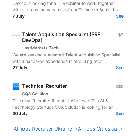
Devico is looking for a IT Recruiter to work together
with our team on vacancies from Trainee to Senior level.
Most of the time, we work with technical...
7 July
See
Talent Acquisition Specialist (SRE,
$$
DevOps)
JustMarkets Tech
We are seeking a talented Talent Acquisition Specialist
with a hands-on experience in recruiting tech
professionals. As a Talent Acquisition Specialist you...
27 July
See
Technical Recruiter
$$$
SQA Solution
Technical Recruiter Remote | Work with Top AI &
Technology Startups SQA Solution is looking for an
experienced Technical Recruiter to join our team and...
30 July
See
All jobs Recruiter Ukraine →
All jobs Citrus.ua →