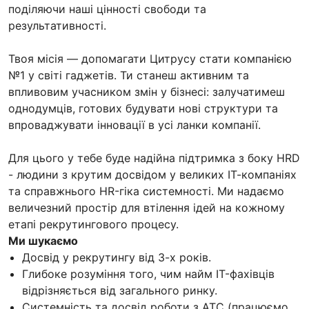
поділяючи наші цінності свободи та
результативності.
Твоя місія — допомагати Цитрусу стати компанією
№1 у світі гаджетів. Ти станеш активним та
впливовим учасником змін у бізнесі: залучатимеш
однодумців, готових будувати нові структури та
впроваджувати інновації в усі ланки компанії.
Для цього у тебе буде надійна підтримка з боку HRD
- людини з крутим досвідом у великих ІТ-компаніях
та справжнього HR-гіка системності. Ми надаємо
величезний простір для втілення ідей на кожному
етапі рекрутингового процесу.
Ми шукаємо
Досвід у рекрутингу від 3-х років.
Глибоке розуміння того, чим найм IT-фахівців
відрізняється від загального ринку.
Системність та досвід роботи з АТС (працюємо