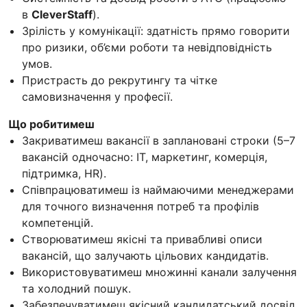
в
CleverStaff
).
Зрілість у комунікації: здатність прямо говорити
про ризики, об’єми роботи та невідповідність
умов.
Пристрасть до рекрутингу та чітке
самовизначення у професії.
Що робитимеш
Закриватимеш вакансії в заплановані строки (5–7
вакансій одночасно: IT, маркетинг, комерція,
підтримка, HR).
Співпрацюватимеш із наймаючими менеджерами
для точного визначення потреб та профілів
компетенцій.
Створюватимеш якісні та привабливі описи
вакансій, що залучають цільових кандидатів.
Використовуватимеш множинні канали залучення
та холодний пошук.
Забезпечуватимеш якісний кандидатський досвід