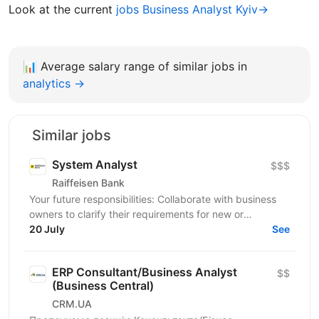
Look at the current
jobs Business Analyst Kyiv→
📊
Average salary range of similar jobs in
analytics →
Similar jobs
System Analyst
$$$
Raiffeisen Bank
Your future responsibilities: Collaborate with business
owners to clarify their requirements for new or
enhanced business processes/products Identify and...
20 July
See
ERP Consultant/Business Analyst
$$
(Business Central)
CRM.UA