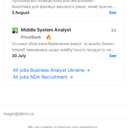
Пропонуємо позицію Консультанта/Бізнес-
Аналітика для фахівця високого рівня, який прагне
створювати унікальні продукти для компаній
3 August
See
України. Шукаємо...
Middle System Analyst
$$
🔥
PrivatBank
Основні обов’язки Виявлення вимог та аналіз бізнес-
потреб замовника щодо майбутнього продукту чи
процесу Моделювання поведінки системи та
30 July
See
проєктування...
All jobs Business Analyst Ukraine →
All jobs NDA Recruitment →
magic@djinni.co
Terms of Use
We use cookies to improve your experience.