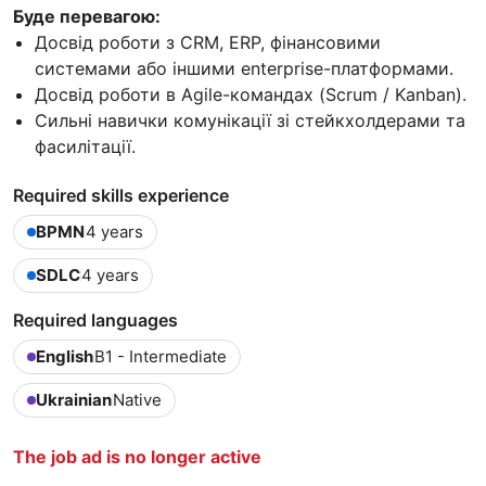
Буде перевагою:
Досвід роботи з CRM, ERP, фінансовими
системами або іншими enterprise-платформами.
Досвід роботи в Agile-командах (Scrum / Kanban).
Сильні навички комунікації зі стейкхолдерами та
фасилітації.
Required skills experience
BPMN
4 years
SDLC
4 years
Required languages
English
B1 - Intermediate
Ukrainian
Native
The job ad is no longer active