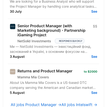
We are looking for a Business Analyst who will support
the Project Manager by handling core analytical tasks:
gathering requirements, translating business...
30 July
See
Senior Product Manager (with
$$
Marketing background) - Partnership
iGaming Project
NetSolid Investments
RESPONDS QUICKLY
Ми — NetSolid Investments — інвестиційний фонд,
заснований в Україні, з основним фокусом на
SMART-інвестиції. Ми інвестуємо не лише фінанси, а
3 August
See
й експертизу...
Returns and Product Manager
to $2000
Mamma Mia Covers
About Us Mamma Mia Covers is a US-based DTC
company serving the American and Canadian markets,
and the exclusive distributor of the Italian brand
5 August
See
PAULATO by...
All jobs Product Manager →
All jobs Intelswift →