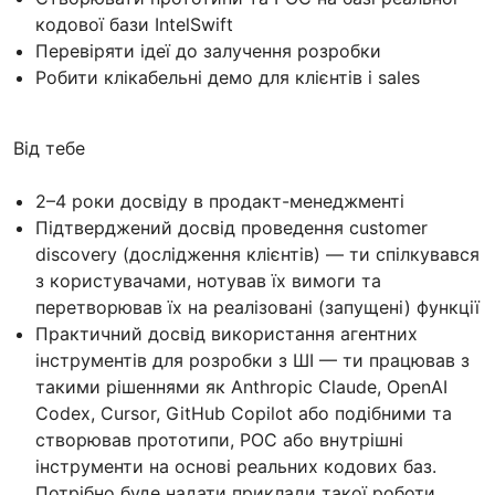
кодової бази IntelSwift
Перевіряти ідеї до залучення розробки
Робити клікабельні демо для клієнтів і sales
Від тебе
2–4 роки досвіду в продакт-менеджменті
Підтверджений досвід проведення customer
discovery (дослідження клієнтів) — ти спілкувався
з користувачами, нотував їх вимоги та
перетворював їх на реалізовані (запущені) функції
Практичний досвід використання агентних
інструментів для розробки з ШІ — ти працював з
такими рішеннями як Anthropic Claude, OpenAI
Codex, Cursor, GitHub Copilot або подібними та
створював прототипи, POC або внутрішні
інструменти на основі реальних кодових баз.
Потрібно буде надати приклади такої роботи