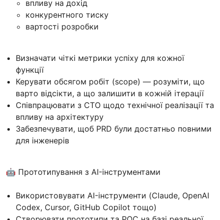
впливу на дохід
конкурентного тиску
вартості розробки
Визначати чіткі метрики успіху для кожної
функції
Керувати обсягом робіт (scope) — розуміти, що
варто відсікти, а що залишити в кожній ітерації
Співпрацювати з CTO щодо технічної реалізації та
впливу на архітектуру
Забезпечувати, щоб PRD були достатньо повними
для інженерів
🤖 Прототипування з AI-інструментами
Використовувати AI-інструменти (Claude, OpenAI
Codex, Cursor, GitHub Copilot тощо)
Створювати прототипи та POC на базі реальної