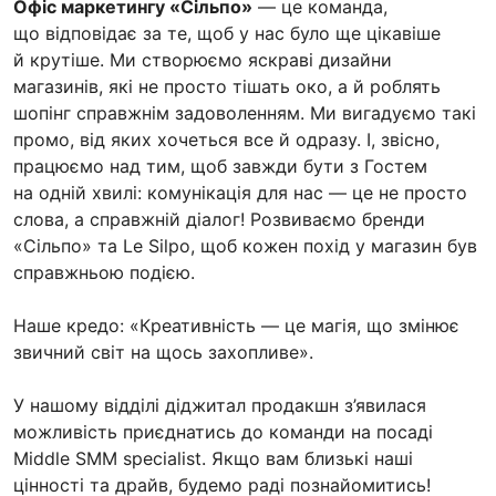
Офіс маркетингу «Сільпо»
— це команда,
що відповідає за те, щоб у нас було ще цікавіше
й крутіше. Ми створюємо яскраві дизайни
магазинів, які не просто тішать око, а й роблять
шопінг справжнім задоволенням. Ми вигадуємо такі
промо, від яких хочеться все й одразу. І, звісно,
працюємо над тим, щоб завжди бути з Гостем
на одній хвилі: комунікація для нас — це не просто
слова, а справжній діалог! Розвиваємо бренди
«Сільпо» та Le Silpo, щоб кожен похід у магазин був
справжньою подією.
Наше кредо: «Креативність — це магія, що змінює
звичний світ на щось захопливе».
У нашому відділі діджитал продакшн з’явилася
можливість приєднатись до команди на посаді
Middle SMM specialist. Якщо вам близькі наші
цінності та драйв, будемо раді познайомитись!