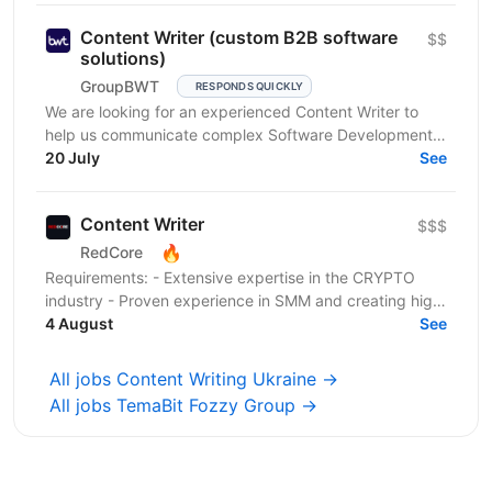
Content Writer (custom B2B software
$$
solutions)
GroupBWT
RESPONDS QUICKLY
We are looking for an experienced Content Writer to
help us communicate complex Software Development,
Data Engineering and AI services to international B2B...
20 July
See
Content Writer
$$$
🔥
RedCore
Requirements: - Extensive expertise in the CRYPTO
industry - Proven experience in SMM and creating high
volume content (articles, press releases, etc) -...
4 August
See
All jobs Content Writing Ukraine →
All jobs TemaBit Fozzy Group →