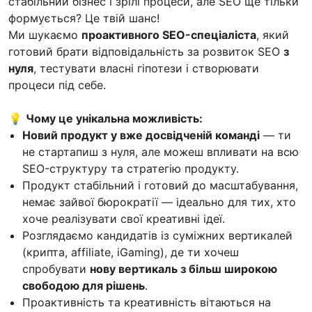
стабільний бізнес і зрілі процеси, але SEO ще тільки
формується? Це твій шанс!
Ми шукаємо
проактивного SEO-спеціаліста
, який
готовий брати відповідальність за розвиток SEO
з
нуля
, тестувати власні гіпотези і створювати
процеси під себе.
💡
Чому це унікальна можливість:
Новий продукт у вже досвідченій команді
— ти
не стартапиш з нуля, але можеш впливати на всю
SEO-структуру та стратегію продукту.
Продукт стабільний і готовий до масштабування,
немає зайвої бюрократії — ідеально для тих, хто
хоче реалізувати свої креативні ідеї.
Розглядаємо кандидатів із суміжних вертикалей
(крипта, affiliate, iGaming), де ти хочеш
спробувати
нову вертикаль з більш широкою
свободою для рішень
.
Проактивність та креативність вітаються на