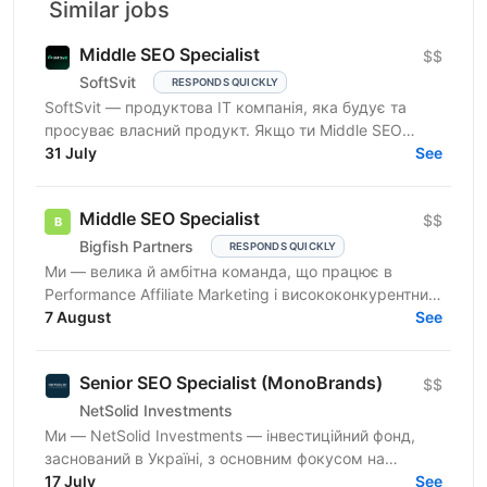
Similar jobs
Middle SEO Specialist
$$
SoftSvit
RESPONDS QUICKLY
SoftSvit — продуктова IT компанія, яка будує та
просуває власний продукт. Якщо ти Middle SEO
Specialist і шукаєш місце, де можна реально
31 July
See
впливати на ріст —...
Middle SEO Specialist
$$
Bigfish Partners
RESPONDS QUICKLY
Ми — велика й амбітна команда, що працює в
Performance Affiliate Marketing і висококонкурентних
нішах на Tier 1-3 ринках. Ми швидко розвиваємося
7 August
See
та...
Senior SEO Specialist (MonoBrands)
$$
NetSolid Investments
Ми — NetSolid Investments — інвестиційний фонд,
заснований в Україні, з основним фокусом на
SMART-інвестиції. Наша екосистема — це простір,
17 July
See