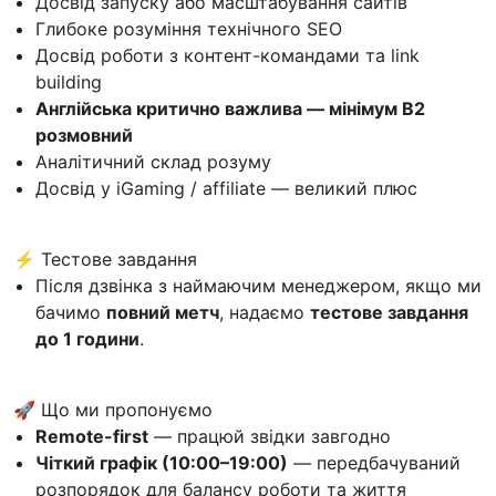
Досвід запуску або масштабування сайтів
Глибоке розуміння технічного SEO
Досвід роботи з контент-командами та link
building
Англійська критично важлива — мінімум B2
розмовний
Аналітичний склад розуму
Досвід у iGaming / affiliate — великий плюс
⚡ Тестове завдання
Після дзвінка з наймаючим менеджером, якщо ми
бачимо
повний метч
, надаємо
тестове завдання
до 1 години
.
🚀 Що ми пропонуємо
Remote-first
— працюй звідки завгодно
Чіткий графік (10:00–19:00)
— передбачуваний
розпорядок для балансу роботи та життя