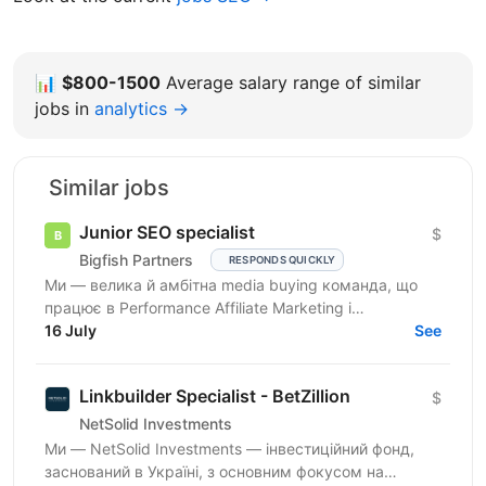
📊
$800-1500
Average salary range of similar
jobs in
analytics →
Similar jobs
Junior SEO specialist
$
Bigfish Partners
RESPONDS QUICKLY
Ми — велика й амбітна media buying команда, що
працює в Performance Affiliate Marketing і
висококонкурентних нішах. Ми активно зростаємо,
16 July
See
масштабуємо...
Linkbuilder Specialist - BetZillion
$
NetSolid Investments
Ми — NetSolid Investments — інвестиційний фонд,
заснований в Україні, з основним фокусом на