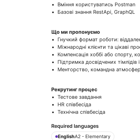
Вміння користуватись Postman
Базові знання RestApi, GraphQL
Що ми пропонуємо
Гнучкий формат роботи: віддален
Міжнародні клієнти та цікаві пр
Компенсація хоббі або спорту, ко
Підтримка досвідчених тімлідів 
Менторство, командна атмосфера
Рекрутинг процес
Тестове завдання
HR співбесіда
Технічна співбесіда
Required languages
English
A2 - Elementary