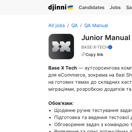
Candidates
Jobs
Sa
All jobs
QA
QA Manual
Junior Manual
BASE-X-TECH
Copy link
Base X Tech
— аутсорсингова комп
для eCommerce, зокрема на базі Sh
на готових темах до складних кас
міграціями, розробкою додатків та
Обов’язки:
Щоденне ручне тестування задач
Підготовка та ведення тестової до
Обговорення задач з командою т
Виявлення та опис потенційних 