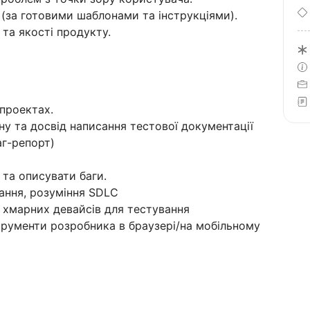
(за готовими шаблонами та інструкціями).
 та якості продукту.
 проектах.
у та досвід написання тестової документації
аг-репорт)
 та описувати баги.
ання, розуміння SDLC
 хмарних девайсів для тестування
струменти розробника в браузері/на мобільному