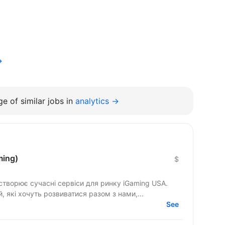
→
e of similar jobs in
analytics →
ming)
$
створює сучасні сервіси для ринку iGaming USA.
 які хочуть розвиватися разом з нами,...
See