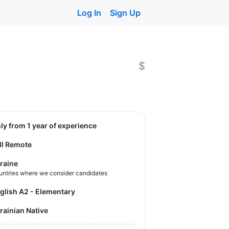
Log In
Sign Up
$
nly from 1 year of experience
ll Remote
raine
untries where we consider candidates
nglish A2 - Elementary
krainian Native