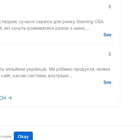
$
створює сучасні сервіси для ринку iGaming USA.
 які хочуть розвиватися разом з нами,...
See
$
ять мільйони українців. Ми робимо продукти, якими
сайт, касові системи, внутрішні...
See
ECH →
Okay
n more
t an idea
Remote tech jobs in Europe