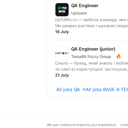
QA Engineer
Uptowin
UpToWin.co — амбітна команда, яка 
Ми швидко ростемо і шукаємо людей,
16 July
QA Engineer (junior)
🔥
TemaBit Fozzy Group
Сільпо — бренд, який знають і любл
ти сам(-а) користуєшся: застосунок, 
21 July
All jobs QA →
All jobs BASE-X-T
We use cookies to improve your experience.
Lear
magic@djinni.co
Terms of Use
Sugges