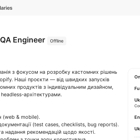
laries
 QA Engineer
Offline
анія з фокусом на розробку кастомних рішень
O
opify. Наші проєкти — від швидких запусків
томних продуктів з індивідуальним дизайном,
Fu
 headless-архітектурами.
Uk
Co
 (web & mobile).
E
кументації (test cases, checklists, bug reports).
U
а надання рекомендацій щодо якості.
проблем з точки зору користувача.