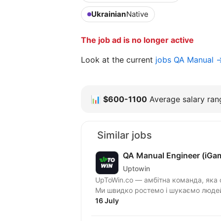
Ukrainian
Native
The job ad is no longer active
Look at the current
jobs QA Manual 
📊
$600-1100
Average salary rang
Similar jobs
QA Manual Engineer (iGa
Uptowin
UpToWin.co — амбітна команда, яка 
Ми швидко ростемо і шукаємо людей,
16 July