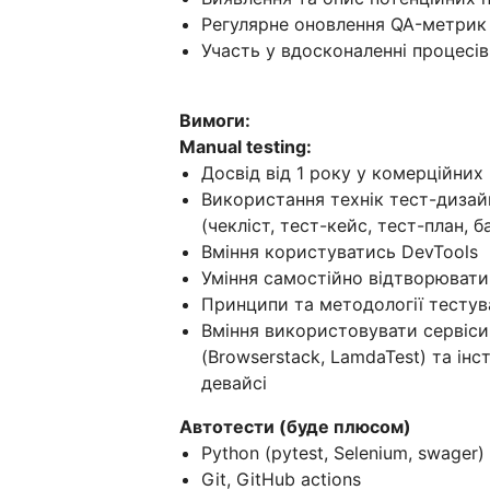
Регулярне оновлення QA-метрик 
Участь у вдосконаленні процесів
Вимоги:
Manual testing:
Досвід від 1 року у комерційних
Використання технік тест-дизайн
(чекліст, тест-кейс, тест-план, б
Вміння користуватись DevTools
Уміння самостійно відтворювати
Принципи та методології тестув
Вміння використовувати сервіси
(Browserstack, LamdaTest) та ін
девайсі
Автотести (буде плюсом)
Python (pytest, Selenium, swager)
Git, GitHub actions