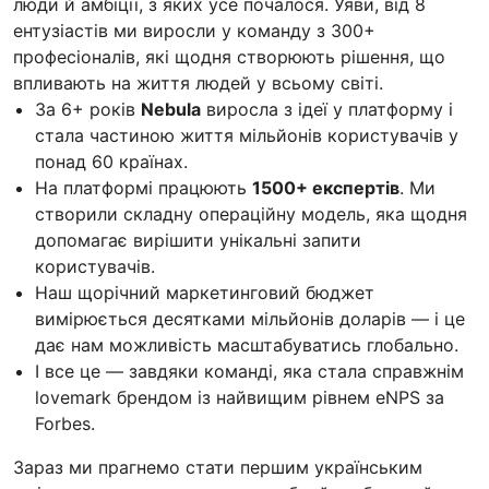
люди й амбіції, з яких усе почалося. Уяви, від 8
ентузіастів ми виросли у команду з 300+
професіоналів, які щодня створюють рішення, що
впливають на життя людей у всьому світі.
За 6+ років
Nebula
виросла з ідеї у платформу і
стала частиною життя мільйонів користувачів у
понад 60 країнах.
На платформі працюють
1500+ експертів
. Ми
створили складну операційну модель, яка щодня
допомагає вирішити унікальні запити
користувачів.
Наш щорічний маркетинговий бюджет
вимірюється десятками мільйонів доларів — і це
дає нам можливість масштабуватись глобально.
І все це — завдяки команді, яка стала справжнім
lovemark брендом із найвищим рівнем eNPS за
Forbes.
Зараз ми прагнемо стати першим українським