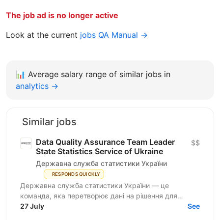
The job ad is no longer active
Look at the current
jobs QA Manual →
📊
Average salary range of similar jobs in
analytics →
Similar jobs
Data Quality Assurance Team Leader
$$
State Statistics Service of Ukraine
Державна служба статистики України
RESPONDS QUICKLY
Державна служба статистики України — це
команда, яка перетворює дані на рішення для
розвитку країни. Ми перебуваємо у процесі
27 July
See
цифрової трансформації:...