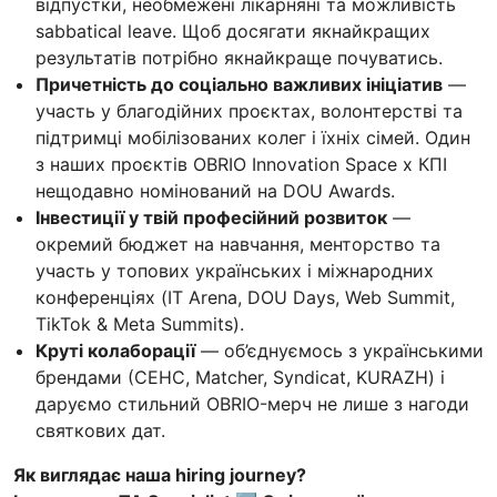
відпустки, необмежені лікарняні та можливість
sabbatical leave. Щоб досягати якнайкращих
результатів потрібно якнайкраще почуватись.
Причетність до соціально важливих ініціатив
—
участь у благодійних проєктах, волонтерстві та
підтримці мобілізованих колег і їхніх сімей. Один
з наших проєктів OBRIO Innovation Space x КПІ
нещодавно номінований на DOU Awards.
Інвестиції у твій професійний розвиток
—
окремий бюджет на навчання, менторство та
участь у топових українських і міжнародних
конференціях (IT Arena, DOU Days, Web Summit,
TikTok & Meta Summits).
Круті колаборації
— об’єднуємось з українськими
брендами (СЕНС, Matcher, Syndicat, KURAZH) і
даруємо стильний OBRIO-мерч не лише з нагоди
святкових дат.
Як виглядає наша hiring journey?