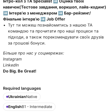
Інтро-кол з TA Specialist ➡️ Оцінка твоїх
навичок(Тестове завдання, воркшоп, лайв-кодинг)
➡️ Інтерв’ю з менеджером ➡️ Бар-рейзинг/
Фінальне інтерв’ю ➡️ Job Offer
Тут ти можеш познайомитись з нашою TA
командою та прочитати про наші процеси та
підходи, а також порекомендувати своїх друзів
за грошові бонуси.
Більше про нас у соцмережах:
Instagram
LinkedIn
Do Big. Be Great!
Required languages
Ukrainian
Native
English
B1 - Intermediate