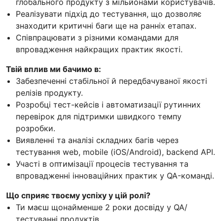
глобального продукту з мільйонами користувачів.
Реалізувати підхід до тестування, що дозволяє
знаходити критичні баги ще на ранніх етапах.
Співпрацювати з різними командами для
впровадження найкращих практик якості.
Твій вплив ми бачимо в:
Забезпеченні стабільної й передбачуваної якості
релізів продукту.
Розробці тест-кейсів і автоматизації рутинних
перевірок для підтримки швидкого темпу
розробки.
Виявленні та аналізі складних багів через
тестування web, mobile (iOS/Android), backend API.
Участі в оптимізації процесів тестування та
впровадженні інноваційних практик у QA-команді.
Що сприяє твоєму успіху у цій ролі?
Ти маєш щонайменше 2 роки досвіду у QA/
тестуванні продуктів.