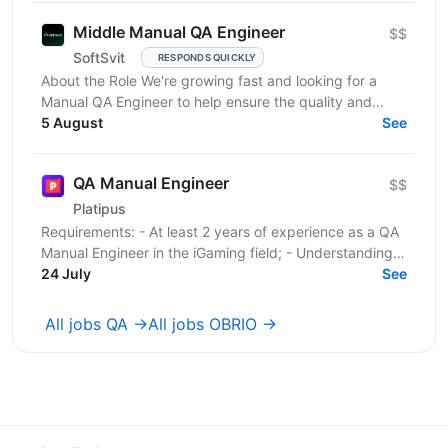
Middle Manual QA Engineer
$$
SoftSvit
RESPONDS QUICKLY
About the Role We're growing fast and looking for a
Manual QA Engineer to help ensure the quality and
stability of our frontend project. You will work...
5 August
See
QA Manual Engineer
$$
Platipus
Requirements: - At least 2 years of experience as a QA
Manual Engineer in the iGaming field; - Understanding
of client-server architecture principles; -...
24 July
See
All jobs QA →
All jobs OBRIO →