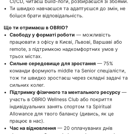
CI/CD, читаєш build-логи, розбираєшся зі збоями.
Ти швидко навчаєшся та адаптуєшся до змін, не
боїшся брати відповідальність.
Що ти отримаєш в OBRIO?
Свободу у форматі роботи
— можливість
працювати з офісу в Києві, Львові, Варшаві або
remote, з підтримкою надкомфортних умов у
трьох містах.
Сильне середовище для зростання
— 75%
команди формують middle та Senior спеціалісти,
тож ти швидко зростаєш через складні задачі та
сильних колег.
Підтримку фізичного та ментального ресурсу
—
участь в OBRIO Wellness Club або покриття
індивідуальних занять спортом та Spiritual
Allowance для твого балансу (дивись, як це
працює в нас).
Час на відновлення
— 20 оплачуваних днів