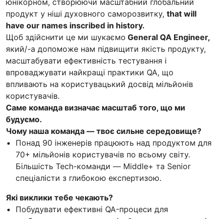
юнікорном, створюючи масштабний глобальний
продукт у ніші духовного саморозвитку,
that will
have our names inscribed in history.
Щоб здійснити це ми шукаємо
General QA Engineer,
який/-а допоможе нам підвищити якість продукту,
масштабувати ефективність тестування і
впроваджувати найкращі практики QA, що
впливають на користувацький досвід мільйонів
користувачів.
Саме команда визначає масштаб того, що ми
будуємо.
Чому наша команда — твоє сильне середовище?
Понад 90 інженерів працюють над продуктом для
70+ мільйонів користувачів по всьому світу.
Більшість Tech-команди — Middle+ та Senior
спеціалісти з глибокою експертизою.
Які виклики тебе чекають?
Побудувати ефективні QA-процеси для