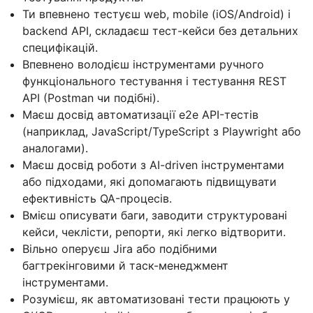
Ти впевнено тестуєш web, mobile (iOS/Android) і
backend API, складаєш тест-кейси без детальних
специфікацій.
Впевнено володієш інструментами ручного
функціонального тестування і тестування REST
API (Postman чи подібні).
Маєш досвід автоматизації e2e API-тестів
(наприклад, JavaScript/TypeScript з Playwright або
аналогами).
Маєш досвід роботи з AI-driven інструментами
або підходами, які допомагають підвищувати
ефективність QA-процесів.
Вмієш описувати баги, заводити структуровані
кейси, чеклісти, репорти, які легко відтворити.
Вільно оперуєш Jira або подібними
багтрекінговими й таск-менеджмент
інструментами.
Розумієш, як автоматизовані тести працюють у