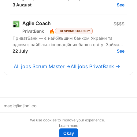
shaping and developing the banking system of our...
3 August
See
Agile Coach
$$$$
🔥
PrivatBank
RESPONDS QUICKLY
ПриватБанк — є найбільшим банком України та
одним з найбільш інноваційних банків світу. Займає
лідуючі позиції за всіма фінансовими показниками в
22 July
See
галузі та...
All jobs Scrum Master →
All jobs PrivatBank →
magic@djinni.co
Terms of Use
We use cookies to improve your experience.
Suggest an idea
Learn more
Remote tech jobs in Europe
Okay