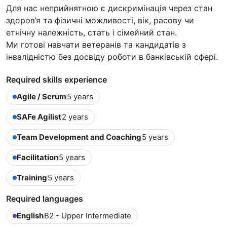
Для нас неприйнятною є дискримінація через стан
здоров’я та фізичні можливості, вік, расову чи
етнічну належність, стать і сімейний стан.
Ми готові навчати ветеранів та кандидатів з
інвалідністю без досвіду роботи в банківській сфері.
Required skills experience
Agile / Scrum
5 years
SAFe Agilist
2 years
Team Development and Coaching
5 years
Facilitation
5 years
Training
5 years
Required languages
English
B2 - Upper Intermediate