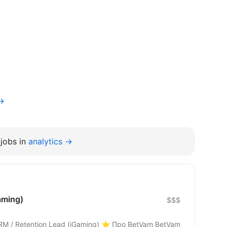
v→
jobs in
analytics →
aming)
$$$
n Lead (iGaming) ⭐ Про BetVam BetVam