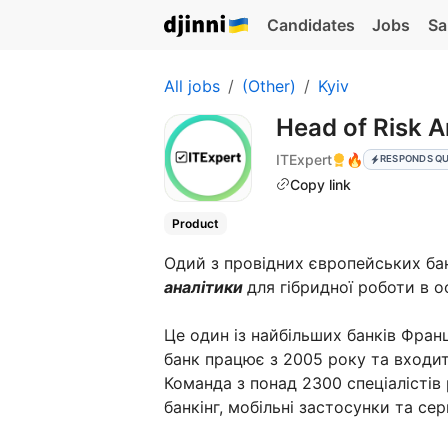
Candidates
Jobs
Sa
All jobs
(Other)
Kyiv
Head of Risk A
ITExpert
🔥
RESPONDS QU
Copy link
Product
Одий з провідних європейських ба
аналітики
для гібридної роботи в о
Це один із найбільших банків Франц
банк працює з 2005 року та входит
Команда з понад 2300 спеціалістів
банкінг, мобільні застосунки та сер