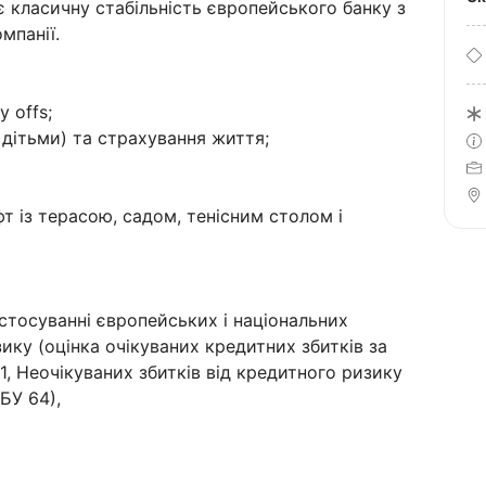
є класичну стабільність європейського банку з
омпанії.
y offs;
дітьми) та страхування життя;
фт із терасою, садом, тенісним столом і
астосуванні європейських і національних
ику (оцінка очікуваних кредитних збитків за
, Неочікуваних збитків від кредитного ризику
НБУ 64),