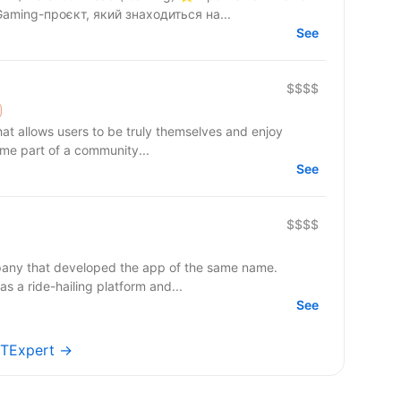
aming-проєкт, який знаходиться на...
See
$$$$
that allows users to be truly themselves and enjoy
ome part of a community...
See
$$$$
pany that developed the app of the same name.
s a ride-hailing platform and...
See
 ITExpert →