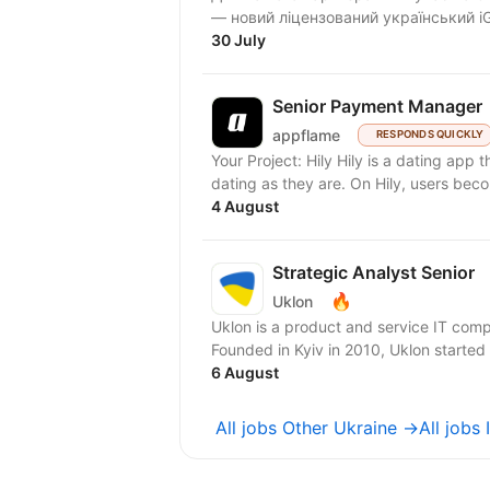
— новий ліцензований український iG
30 July
Senior Payment Manager
appflame
RESPONDS QUICKLY
Your Project: Hily Hily is a dating app 
dating as they are. On Hily, users bec
4 August
Strategic Analyst Senior
🔥
Uklon
Uklon is a product and service IT com
Founded in Kyiv in 2010, Uklon started a
6 August
All jobs Other Ukraine →
All jobs