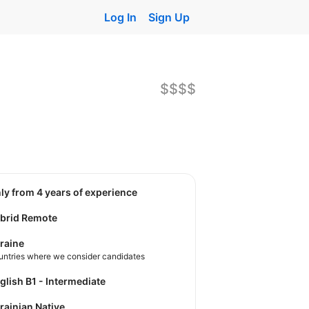
Log In
Sign Up
$$$$
nly from 4 years of experience
brid Remote
raine
untries where we consider candidates
nglish B1 - Intermediate
krainian Native