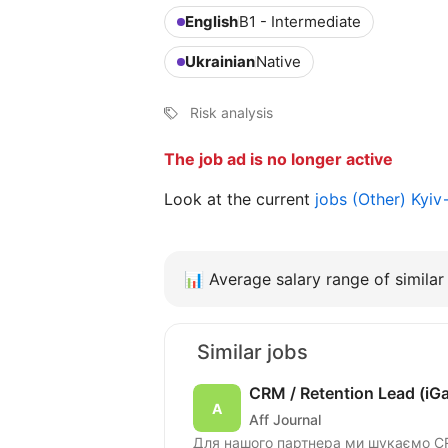
English
B1 - Intermediate
Ukrainian
Native
Risk analysis
The job ad is no longer active
Look at the current
jobs (Other) Kyi
📊
Average salary range of similar 
Similar jobs
CRM / Retention Lead (iG
Aff Journal
Для нашого партнера ми шукаємо CRM / Retentio