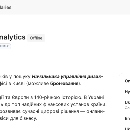
laries
nalytics
Offline
ICKLY
нків у пошуку
Начальника управління ризик-
O
фісі в Києві (можливе
бронювання
).
Hy
ії та Європи з 140-річною історією. В Україні
Uk
ь до топ надійних фінансових установ країни.
Co
 розвиває сучасні цифрові рішення — онлайн-
віси для бізнесу.
E
U