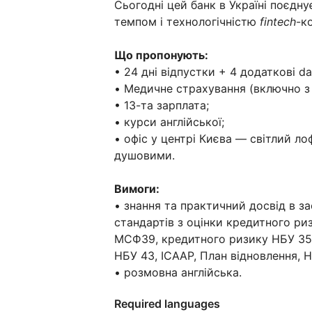
Сьогодні цей банк в Україні поєдну
темпом і технологічністю
fintech
-к
Що пропонують:
• 24 дні відпустки + 4 додаткові da
• Медичне страхування (включно з 
• 13-та зарплата;
• курси англійської;
• офіс у центрі Києва — світлий ло
душовими.
Вимоги:
• знання та практичний досвід в з
стандартів з оцінки кредитного риз
МСФЗ9, кредитного ризику НБУ 351
НБУ 43, ICAAP, План відновлення, 
• розмовна англійська.
Required languages