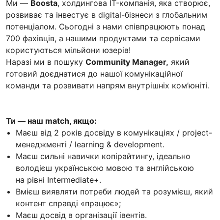
Ми —
Boosta
, холдингова IT-компанія, яка створює,
розвиває та інвестує в digital-бізнеси з глобальним
потенціалом. Сьогодні з нами співпрацюють понад
700 фахівців, а нашими продуктами та сервісами
користуються мільйони юзерів!
Наразі ми в пошуку
Community Manager,
який
готовий доєднатися до нашої комунікаційної
команди та розвивати напрям внутрішніх ком’юніті.
Ти — наш match, якщо:
Маєш від 2 років досвіду в комунікаціях / project-
менеджменті / learning & development.
Маєш сильні навички копірайтингу, ідеально
володієш українською мовою та англійською
на рівні Intermediate+.
Вмієш виявляти потреби людей та розумієш, який
контент справді «працює»;
Маєш досвід в організації івентів.