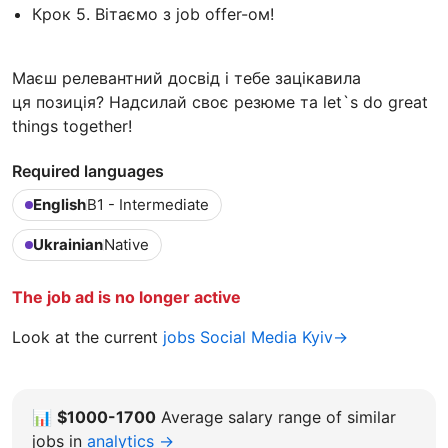
Крок 5. Вітаємо з job offer-ом!
Маєш релевантний досвід і тебе зацікавила
ця позиція? Надсилай своє резюме та let`s do great
things together!
Required languages
English
B1 - Intermediate
Ukrainian
Native
The job ad is no longer active
Look at the current
jobs Social Media Kyiv→
📊
$1000-1700
Average salary range of similar
jobs in
analytics →