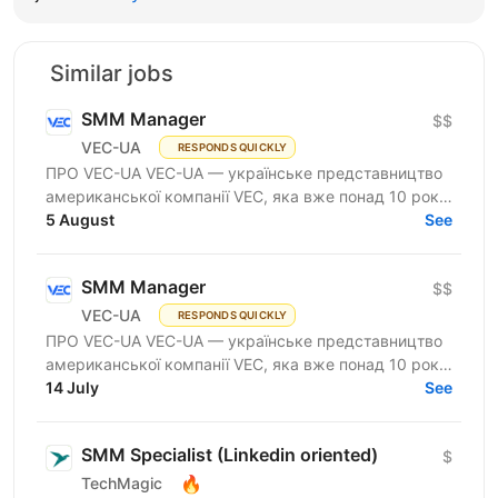
Similar jobs
SMM Manager
$$
VEC-UA
RESPONDS QUICKLY
ПРО VEC-UA VEC-UA — українське представництво
американської компанії VEC, яка вже понад 10 років
трансформує будівельну галузь за допомогою BIM
5 August
See
та VDC...
SMM Manager
$$
VEC-UA
RESPONDS QUICKLY
ПРО VEC-UA VEC-UA — українське представництво
американської компанії VEC, яка вже понад 10 років
трансформує будівельну галузь за допомогою BIM
14 July
See
та VDC...
SMM Specialist (Linkedin oriented)
$
🔥
TechMagic