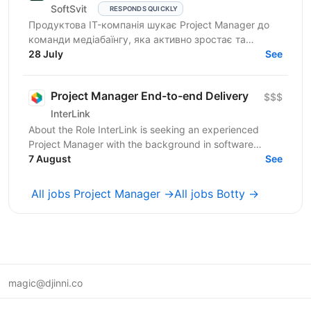
SoftSvit
RESPONDS QUICKLY
Продуктова IT-компанія шукає Project Manager до
команди медіабаїнгу, яка активно зростає та
масштабує рекламні проєкти на різних ринках.
28 July
See
Якщо Ви структурний...
Project Manager End-to-end Delivery
$$$
InterLink
About the Role InterLink is seeking an experienced
Project Manager with the background in software
development and IT to join our Project Management
7 August
See
Office...
All jobs Project Manager →
All jobs Botty →
magic@djinni.co
Terms of Use