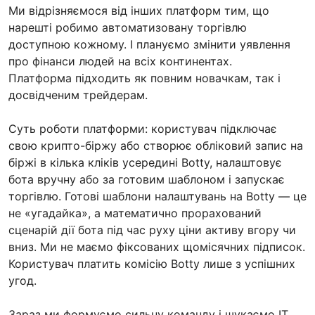
Ми відрізняємося від інших платформ тим, що
нарешті робимо автоматизовану торгівлю
доступною кожному. І плануємо змінити уявлення
про фінанси людей на всіх континентах.
Платформа підходить як повним новачкам, так і
досвідченим трейдерам.
Суть роботи платформи: користувач підключає
свою крипто-біржу або створює обліковий запис на
біржі в кілька кліків усередині Botty, налаштовує
бота вручну або за готовим шаблоном і запускає
торгівлю. Готові шаблони налаштувань на Botty — це
не «угадайка», а математично прорахований
сценарій дії бота під час руху ціни активу вгору чи
вниз. Ми не маємо фіксованих щомісячних підписок.
Користувач платить комісію Botty лише з успішних
угод.
Зараз ми формуємо сильну команду і шукаємо IT