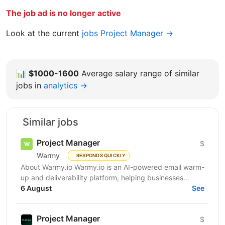
The job ad is no longer active
Look at the current
jobs Project Manager →
📊
$1000-1600
Average salary range of similar
jobs in
analytics →
Similar jobs
Project Manager
$
Warmy
RESPONDS QUICKLY
About Warmy.io Warmy.io is an AI-powered email warm-
up and deliverability platform, helping businesses
improve inbox placement and ensure their emails
6 August
See
avoid...
Project Manager
$