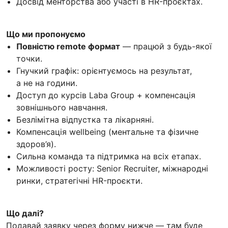
Досвід менторства або участі в HR-проєктах.
Що ми пропонуємо
Повністю remote формат
— працюй з будь-якої
точки.
Гнучкий графік: орієнтуємось на результат,
а не на години.
Доступ до курсів Laba Group + компенсація
зовнішнього навчання.
Безлімітна відпустка та лікарняні.
Компенсація wellbeing (ментальне та фізичне
здоров’я).
Сильна команда та підтримка на всіх етапах.
Можливості росту: Senior Recruiter, міжнародні
ринки, стратегічні HR-проєкти.
Що далі?
Подавай заявку через форму нижче — там буде