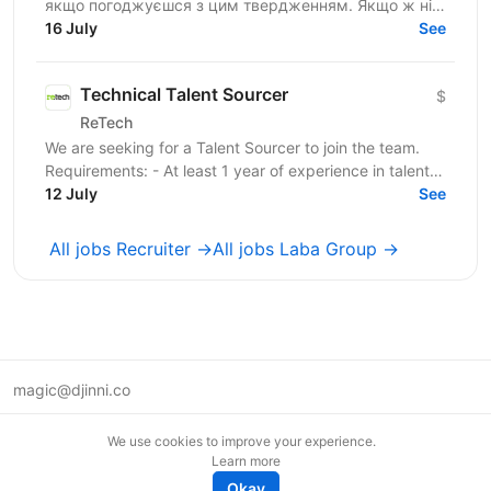
якщо погоджуєшся з цим твердженням. Якщо ж ні
— не зупиняйся, бо, можливо, ця вакансія саме для
16 July
See
тебе! 🔥 Ми —...
Technical Talent Sourcer
$
ReTech
We are seeking for a Talent Sourcer to join the team.
Requirements: - At least 1 year of experience in talent
sourcing; - Proficiency in Boolean search...
12 July
See
All jobs Recruiter →
All jobs Laba Group →
magic@djinni.co
Terms of Use
We use cookies to improve your experience.
Suggest an idea
Learn more
Remote tech jobs in Europe
Okay