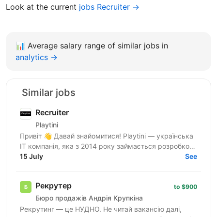
Look at the current
jobs Recruiter →
📊
Average salary range of similar jobs in
analytics →
Similar jobs
Recruiter
Playtini
Привіт 👋 Давай знайомитися! Playtini — українська
ІТ компанія, яка з 2014 року займається розробкою
власних продуктів та performance-маркетингом в
15 July
See
сфері...
Рекрутер
to $900
Бюро продажів Андрія Крупкіна
Рекрутинг — це НУДНО. Не читай вакансію далі,